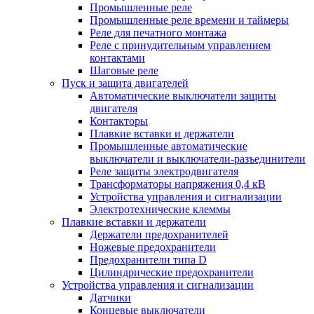
Промышленные реле
Промышленные реле времени и таймеры
Реле для печатного монтажа
Реле с принудительным управлением
контактами
Шаговые реле
Пуск и защита двигателей
Автоматические выключатели защиты
двигателя
Контакторы
Плавкие вставки и держатели
Промышленные автоматические
выключатели и выключатели-разъединители
Реле защиты электродвигателя
Трансформаторы напряжения 0,4 кВ
Устройства управления и сигнализации
Электротехнические клеммы
Плавкие вставки и держатели
Держатели предохранителей
Ножевые предохранители
Предохранители типа D
Цилиндрические предохранители
Устройства управления и сигнализации
Датчики
Концевые выключатели