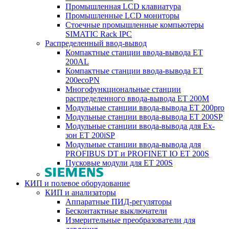
Промышленная LCD клавиатура
Промышленные LCD мониторы
Стоечные промышленные компьютеры
SIMATIC Rack IPC
Распределенный ввод-вывод
Компактные станции ввода-вывода ET
200AL
Компактные станции ввода-вывода ET
200ecoPN
Многофункциональные станции
распределенного ввода-вывода ET 200M
Модульные станции ввода-вывода ET 200pro
Модульные станции ввода-вывода ET 200SP
Модульные станции ввода-вывода для Ex-
зон ET 200iSP
Модульные станции ввода-вывода для
PROFIBUS DT и PROFINET IO ET 200S
Пусковые модули для ET 200S
КИП и полевое оборудование
КИП и анализаторы
Аппаратные ПИД-регуляторы
Бесконтактные выключатели
Измерительные преобразователи для