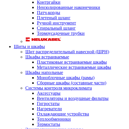
Контргайки
Неизолированные наконечники
Патч-корды
Плетеный шланг
Ручной инструмент
Спиральный шланг
Термоусадочные трубки
Щиты и шкафы
Щит распределительный навесной (ЩРН)
Шкафы встраиваемые
Пластиковые встраиваемые шкафы
Металлические встраиваемые шкафы
Шкафы напольные
Моноблочные шкафы (рамы)
Сборные шкафы (составные части)
Системы контроля микроклимата
Аксессуары
Вентиляторы и воздушные фильтры
Гигростаты
Нагреватели
Охлаждающие устройства
Теплообменники
Термостаты