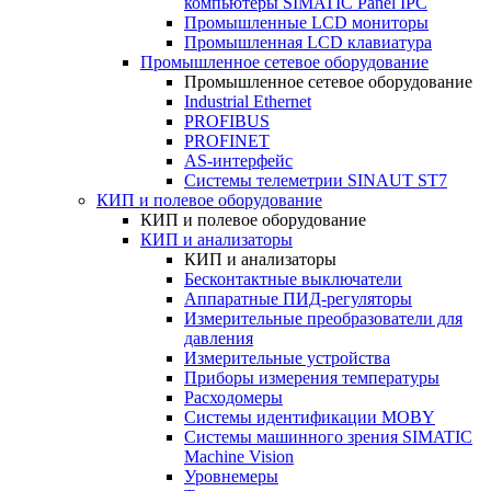
компьютеры SIMATIC Panel IPC
Промышленные LCD мониторы
Промышленная LCD клавиатура
Промышленное сетевое оборудование
Промышленное сетевое оборудование
Industrial Ethernet
PROFIBUS
PROFINET
AS-интерфейс
Системы телеметрии SINAUT ST7
КИП и полевое оборудование
КИП и полевое оборудование
КИП и анализаторы
КИП и анализаторы
Бесконтактные выключатели
Аппаратные ПИД-регуляторы
Измерительные преобразователи для
давления
Измерительные устройства
Приборы измерения температуры
Расходомеры
Системы идентификации MOBY
Системы машинного зрения SIMATIC
Machine Vision
Уровнемеры