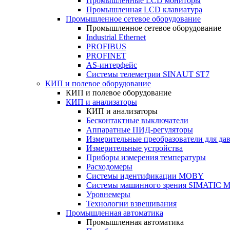
Промышленные LCD мониторы
Промышленная LCD клавиатура
Промышленное сетевое оборудование
Промышленное сетевое оборудование
Industrial Ethernet
PROFIBUS
PROFINET
AS-интерфейс
Системы телеметрии SINAUT ST7
КИП и полевое оборудование
КИП и полевое оборудование
КИП и анализаторы
КИП и анализаторы
Бесконтактные выключатели
Аппаратные ПИД-регуляторы
Измерительные преобразователи для да
Измерительные устройства
Приборы измерения температуры
Расходомеры
Системы идентификации MOBY
Системы машинного зрения SIMATIC Ma
Уровнемеры
Технологии взвешивания
Промышленная автоматика
Промышленная автоматика