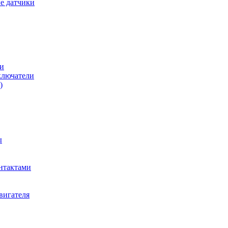
е датчики
и
ключатели
)
ы
нтактами
вигателя