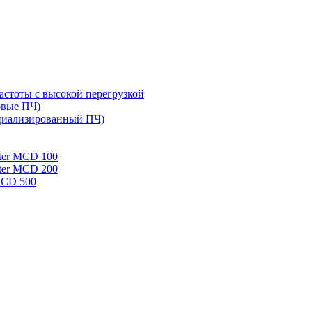
стоты с высокой перегрузкой
овые ПЧ)
циализированный ПЧ)
rter MCD 100
rter MCD 200
 MCD 500