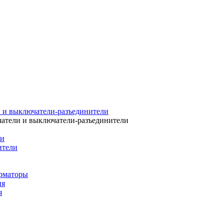
 и выключатели-разъединители
атели и выключатели-разъединители
ли
ители
рматоры
ия
я