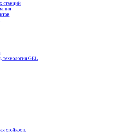
х станций
вания
ктов
ы
и
я
, технология GEL
ая стойкость