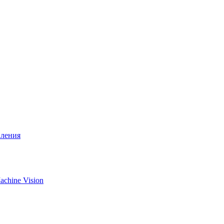
вления
chine Vision