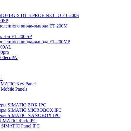
 PROFIBUS DT и PROFINET IO ET 200S
00SP
еленного ввода-вывода ET 200M
x-зон ET 200iSP
еленного ввода-вывода ET 200MP
200AL
0pro
200ecoPN
el
IMATIC Key Panel
Mobile Panels
еры SIMATIC BOX IPC
теры SIMATIC MICROBOX IPC
теры SIMATIC NANOBOX IPC
SIMATIC Rack IPC
SIMATIC Panel IPC