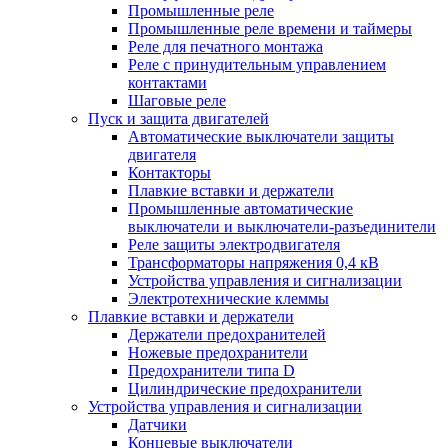
Промышленные реле
Промышленные реле времени и таймеры
Реле для печатного монтажа
Реле с принудительным управлением
контактами
Шаговые реле
Пуск и защита двигателей
Автоматические выключатели защиты
двигателя
Контакторы
Плавкие вставки и держатели
Промышленные автоматические
выключатели и выключатели-разъединители
Реле защиты электродвигателя
Трансформаторы напряжения 0,4 кВ
Устройства управления и сигнализации
Электротехнические клеммы
Плавкие вставки и держатели
Держатели предохранителей
Ножевые предохранители
Предохранители типа D
Цилиндрические предохранители
Устройства управления и сигнализации
Датчики
Концевые выключатели