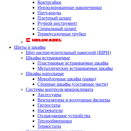
Контргайки
Неизолированные наконечники
Патч-корды
Плетеный шланг
Ручной инструмент
Спиральный шланг
Термоусадочные трубки
Щиты и шкафы
Щит распределительный навесной (ЩРН)
Шкафы встраиваемые
Пластиковые встраиваемые шкафы
Металлические встраиваемые шкафы
Шкафы напольные
Моноблочные шкафы (рамы)
Сборные шкафы (составные части)
Системы контроля микроклимата
Аксессуары
Вентиляторы и воздушные фильтры
Гигростаты
Нагреватели
Охлаждающие устройства
Теплообменники
Термостаты