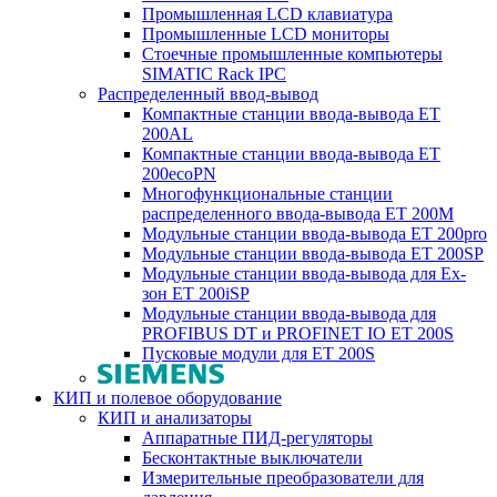
Промышленная LCD клавиатура
Промышленные LCD мониторы
Стоечные промышленные компьютеры
SIMATIC Rack IPC
Распределенный ввод-вывод
Компактные станции ввода-вывода ET
200AL
Компактные станции ввода-вывода ET
200ecoPN
Многофункциональные станции
распределенного ввода-вывода ET 200M
Модульные станции ввода-вывода ET 200pro
Модульные станции ввода-вывода ET 200SP
Модульные станции ввода-вывода для Ex-
зон ET 200iSP
Модульные станции ввода-вывода для
PROFIBUS DT и PROFINET IO ET 200S
Пусковые модули для ET 200S
КИП и полевое оборудование
КИП и анализаторы
Аппаратные ПИД-регуляторы
Бесконтактные выключатели
Измерительные преобразователи для