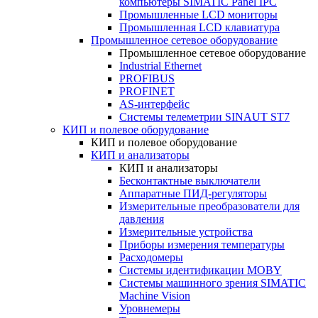
компьютеры SIMATIC Panel IPC
Промышленные LCD мониторы
Промышленная LCD клавиатура
Промышленное сетевое оборудование
Промышленное сетевое оборудование
Industrial Ethernet
PROFIBUS
PROFINET
AS-интерфейс
Системы телеметрии SINAUT ST7
КИП и полевое оборудование
КИП и полевое оборудование
КИП и анализаторы
КИП и анализаторы
Бесконтактные выключатели
Аппаратные ПИД-регуляторы
Измерительные преобразователи для
давления
Измерительные устройства
Приборы измерения температуры
Расходомеры
Системы идентификации MOBY
Системы машинного зрения SIMATIC
Machine Vision
Уровнемеры