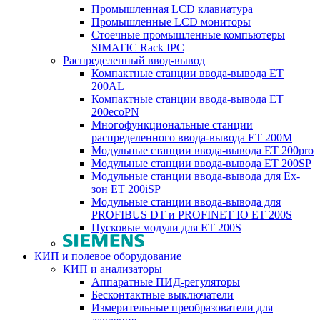
Промышленная LCD клавиатура
Промышленные LCD мониторы
Стоечные промышленные компьютеры
SIMATIC Rack IPC
Распределенный ввод-вывод
Компактные станции ввода-вывода ET
200AL
Компактные станции ввода-вывода ET
200ecoPN
Многофункциональные станции
распределенного ввода-вывода ET 200M
Модульные станции ввода-вывода ET 200pro
Модульные станции ввода-вывода ET 200SP
Модульные станции ввода-вывода для Ex-
зон ET 200iSP
Модульные станции ввода-вывода для
PROFIBUS DT и PROFINET IO ET 200S
Пусковые модули для ET 200S
КИП и полевое оборудование
КИП и анализаторы
Аппаратные ПИД-регуляторы
Бесконтактные выключатели
Измерительные преобразователи для