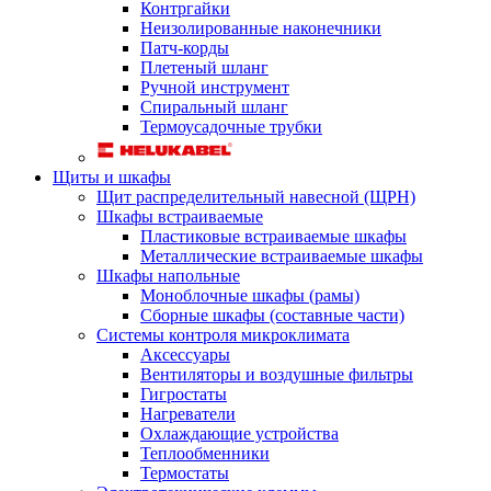
Контргайки
Неизолированные наконечники
Патч-корды
Плетеный шланг
Ручной инструмент
Спиральный шланг
Термоусадочные трубки
Щиты и шкафы
Щит распределительный навесной (ЩРН)
Шкафы встраиваемые
Пластиковые встраиваемые шкафы
Металлические встраиваемые шкафы
Шкафы напольные
Моноблочные шкафы (рамы)
Сборные шкафы (составные части)
Системы контроля микроклимата
Аксессуары
Вентиляторы и воздушные фильтры
Гигростаты
Нагреватели
Охлаждающие устройства
Теплообменники
Термостаты