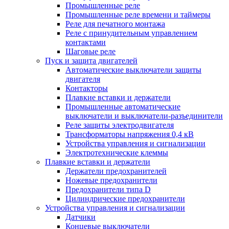
Промышленные реле
Промышленные реле времени и таймеры
Реле для печатного монтажа
Реле с принудительным управлением
контактами
Шаговые реле
Пуск и защита двигателей
Автоматические выключатели защиты
двигателя
Контакторы
Плавкие вставки и держатели
Промышленные автоматические
выключатели и выключатели-разъединители
Реле защиты электродвигателя
Трансформаторы напряжения 0,4 кВ
Устройства управления и сигнализации
Электротехнические клеммы
Плавкие вставки и держатели
Держатели предохранителей
Ножевые предохранители
Предохранители типа D
Цилиндрические предохранители
Устройства управления и сигнализации
Датчики
Концевые выключатели