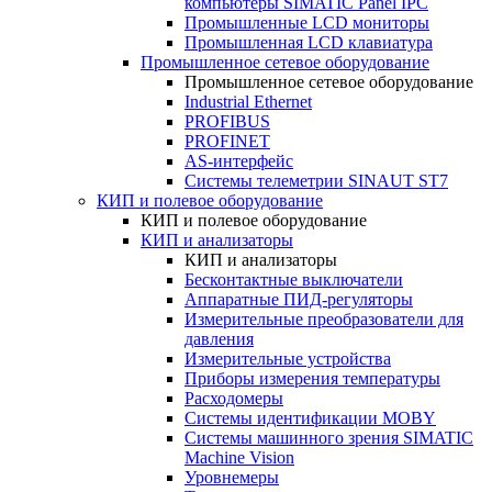
компьютеры SIMATIC Panel IPC
Промышленные LCD мониторы
Промышленная LCD клавиатура
Промышленное сетевое оборудование
Промышленное сетевое оборудование
Industrial Ethernet
PROFIBUS
PROFINET
AS-интерфейс
Системы телеметрии SINAUT ST7
КИП и полевое оборудование
КИП и полевое оборудование
КИП и анализаторы
КИП и анализаторы
Бесконтактные выключатели
Аппаратные ПИД-регуляторы
Измерительные преобразователи для
давления
Измерительные устройства
Приборы измерения температуры
Расходомеры
Системы идентификации MOBY
Системы машинного зрения SIMATIC
Machine Vision
Уровнемеры