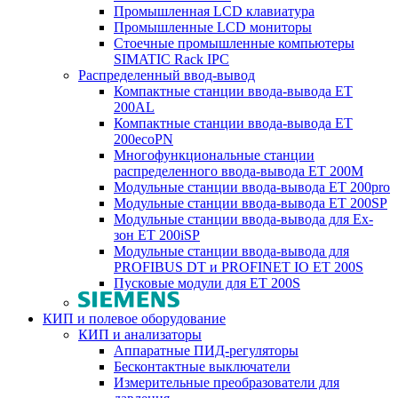
Промышленная LCD клавиатура
Промышленные LCD мониторы
Стоечные промышленные компьютеры
SIMATIC Rack IPC
Распределенный ввод-вывод
Компактные станции ввода-вывода ET
200AL
Компактные станции ввода-вывода ET
200ecoPN
Многофункциональные станции
распределенного ввода-вывода ET 200M
Модульные станции ввода-вывода ET 200pro
Модульные станции ввода-вывода ET 200SP
Модульные станции ввода-вывода для Ex-
зон ET 200iSP
Модульные станции ввода-вывода для
PROFIBUS DT и PROFINET IO ET 200S
Пусковые модули для ET 200S
КИП и полевое оборудование
КИП и анализаторы
Аппаратные ПИД-регуляторы
Бесконтактные выключатели
Измерительные преобразователи для