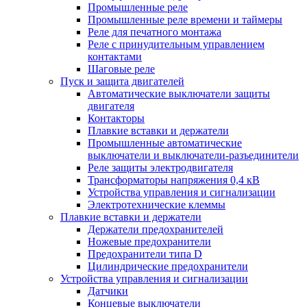
Промышленные реле
Промышленные реле времени и таймеры
Реле для печатного монтажа
Реле с принудительным управлением
контактами
Шаговые реле
Пуск и защита двигателей
Автоматические выключатели защиты
двигателя
Контакторы
Плавкие вставки и держатели
Промышленные автоматические
выключатели и выключатели-разъединители
Реле защиты электродвигателя
Трансформаторы напряжения 0,4 кВ
Устройства управления и сигнализации
Электротехнические клеммы
Плавкие вставки и держатели
Держатели предохранителей
Ножевые предохранители
Предохранители типа D
Цилиндрические предохранители
Устройства управления и сигнализации
Датчики
Концевые выключатели