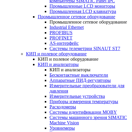
компьютеры SIMATIC Panel IPC
Промышленные LCD мониторы
Промышленная LCD клавиатура
Промышленное сетевое оборудование
Промышленное сетевое оборудование
Industrial Ethernet
PROFIBUS
PROFINET
AS-интерфейс
Системы телеметрии SINAUT ST7
КИП и полевое оборудование
КИП и полевое оборудование
КИП и анализаторы
КИП и анализаторы
Бесконтактные выключатели
Аппаратные ПИД-регуляторы
Измерительные преобразователи для
давления
Измерительные устройства
Приборы измерения температуры
Расходомеры
Системы идентификации MOBY
Системы машинного зрения SIMATIC
Machine Vision
Уровнемеры