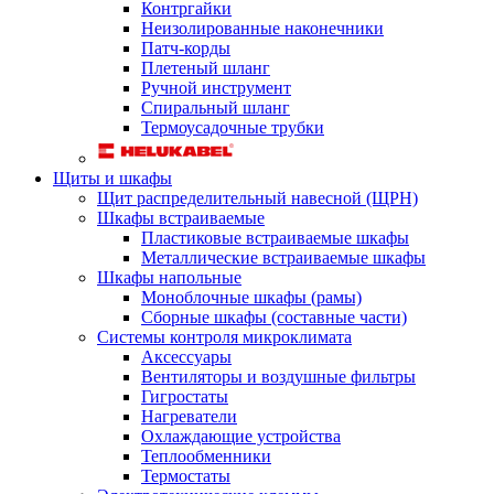
Контргайки
Неизолированные наконечники
Патч-корды
Плетеный шланг
Ручной инструмент
Спиральный шланг
Термоусадочные трубки
Щиты и шкафы
Щит распределительный навесной (ЩРН)
Шкафы встраиваемые
Пластиковые встраиваемые шкафы
Металлические встраиваемые шкафы
Шкафы напольные
Моноблочные шкафы (рамы)
Сборные шкафы (составные части)
Системы контроля микроклимата
Аксессуары
Вентиляторы и воздушные фильтры
Гигростаты
Нагреватели
Охлаждающие устройства
Теплообменники
Термостаты