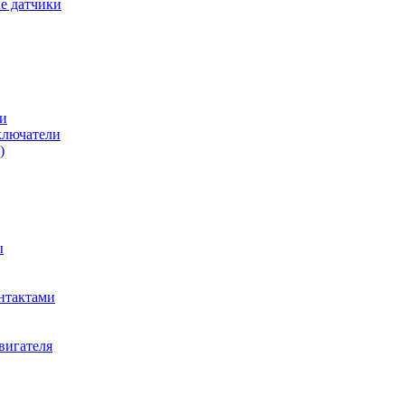
е датчики
и
ключатели
)
ы
нтактами
вигателя