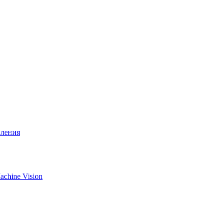
вления
chine Vision