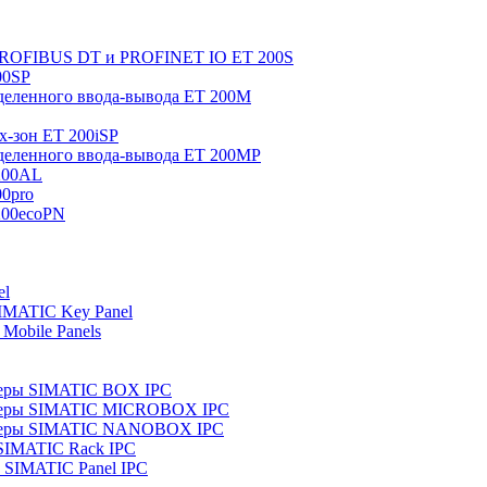
 PROFIBUS DT и PROFINET IO ET 200S
00SP
еленного ввода-вывода ET 200M
x-зон ET 200iSP
еленного ввода-вывода ET 200MP
200AL
0pro
200ecoPN
el
IMATIC Key Panel
Mobile Panels
еры SIMATIC BOX IPC
теры SIMATIC MICROBOX IPC
теры SIMATIC NANOBOX IPC
SIMATIC Rack IPC
SIMATIC Panel IPC