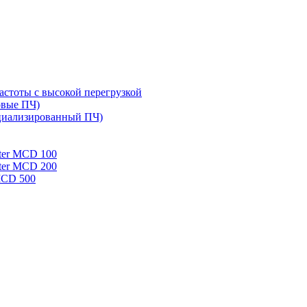
стоты с высокой перегрузкой
овые ПЧ)
циализированный ПЧ)
rter MCD 100
rter MCD 200
 MCD 500