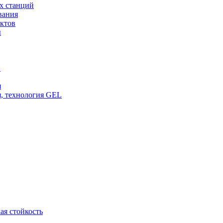
х станций
вания
ктов
ы
и
я
, технология GEL
ая стойкость