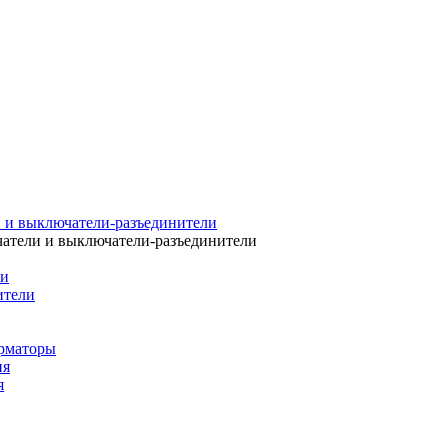
 и выключатели-разъединители
атели и выключатели-разъединители
ли
ители
рматоры
ия
я