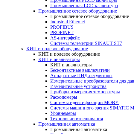
Промышленные LCD мониторы
Промышленная LCD клавиатура
Промышленное сетевое оборудование
Промышленное сетевое оборудование
Industrial Ethernet
PROFIBUS
PROFINET
AS-интерфейс
Системы телеметрии SINAUT ST7
КИП и полевое оборудование
КИП и полевое оборудование
КИП и анализаторы
КИП и анализаторы
Бесконтактные выключатели
Аппаратные ПИД-регуляторы
Измерительные преобразователи для да
Измерительные устройства
Приборы измерения температуры
Расходомеры
Системы идентификации MOBY
Системы машинного зрения SIMATIC Ma
Уровнемеры
Технологии взвешивания
Промышленная автоматика
Промышленная автоматика