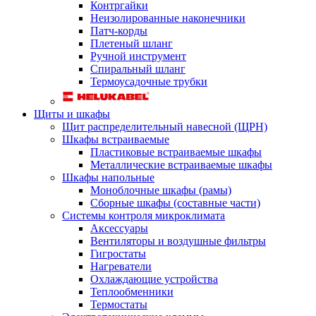
Контргайки
Неизолированные наконечники
Патч-корды
Плетеный шланг
Ручной инструмент
Спиральный шланг
Термоусадочные трубки
Щиты и шкафы
Щит распределительный навесной (ЩРН)
Шкафы встраиваемые
Пластиковые встраиваемые шкафы
Металлические встраиваемые шкафы
Шкафы напольные
Моноблочные шкафы (рамы)
Сборные шкафы (составные части)
Системы контроля микроклимата
Аксессуары
Вентиляторы и воздушные фильтры
Гигростаты
Нагреватели
Охлаждающие устройства
Теплообменники
Термостаты