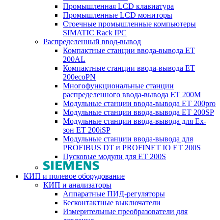
Промышленная LCD клавиатура
Промышленные LCD мониторы
Стоечные промышленные компьютеры
SIMATIC Rack IPC
Распределенный ввод-вывод
Компактные станции ввода-вывода ET
200AL
Компактные станции ввода-вывода ET
200ecoPN
Многофункциональные станции
распределенного ввода-вывода ET 200M
Модульные станции ввода-вывода ET 200pro
Модульные станции ввода-вывода ET 200SP
Модульные станции ввода-вывода для Ex-
зон ET 200iSP
Модульные станции ввода-вывода для
PROFIBUS DT и PROFINET IO ET 200S
Пусковые модули для ET 200S
КИП и полевое оборудование
КИП и анализаторы
Аппаратные ПИД-регуляторы
Бесконтактные выключатели
Измерительные преобразователи для