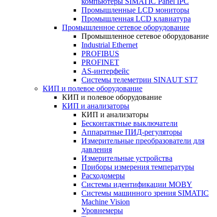
компьютеры SIMATIC Panel IPC
Промышленные LCD мониторы
Промышленная LCD клавиатура
Промышленное сетевое оборудование
Промышленное сетевое оборудование
Industrial Ethernet
PROFIBUS
PROFINET
AS-интерфейс
Системы телеметрии SINAUT ST7
КИП и полевое оборудование
КИП и полевое оборудование
КИП и анализаторы
КИП и анализаторы
Бесконтактные выключатели
Аппаратные ПИД-регуляторы
Измерительные преобразователи для
давления
Измерительные устройства
Приборы измерения температуры
Расходомеры
Системы идентификации MOBY
Системы машинного зрения SIMATIC
Machine Vision
Уровнемеры