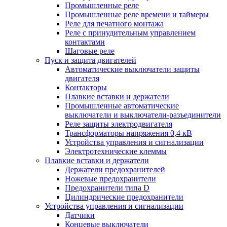
Промышленные реле
Промышленные реле времени и таймеры
Реле для печатного монтажа
Реле с принудительным управлением
контактами
Шаговые реле
Пуск и защита двигателей
Автоматические выключатели защиты
двигателя
Контакторы
Плавкие вставки и держатели
Промышленные автоматические
выключатели и выключатели-разъединители
Реле защиты электродвигателя
Трансформаторы напряжения 0,4 кВ
Устройства управления и сигнализации
Электротехнические клеммы
Плавкие вставки и держатели
Держатели предохранителей
Ножевые предохранители
Предохранители типа D
Цилиндрические предохранители
Устройства управления и сигнализации
Датчики
Концевые выключатели