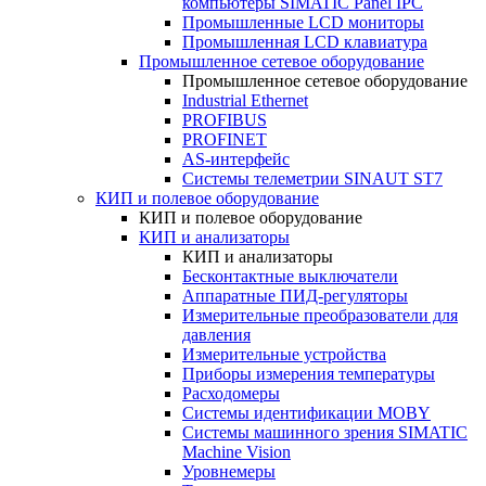
компьютеры SIMATIC Panel IPC
Промышленные LCD мониторы
Промышленная LCD клавиатура
Промышленное сетевое оборудование
Промышленное сетевое оборудование
Industrial Ethernet
PROFIBUS
PROFINET
AS-интерфейс
Системы телеметрии SINAUT ST7
КИП и полевое оборудование
КИП и полевое оборудование
КИП и анализаторы
КИП и анализаторы
Бесконтактные выключатели
Аппаратные ПИД-регуляторы
Измерительные преобразователи для
давления
Измерительные устройства
Приборы измерения температуры
Расходомеры
Системы идентификации MOBY
Системы машинного зрения SIMATIC
Machine Vision
Уровнемеры