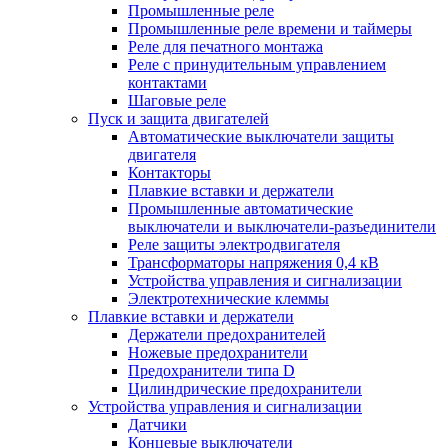
Промышленные реле
Промышленные реле времени и таймеры
Реле для печатного монтажа
Реле с принудительным управлением
контактами
Шаговые реле
Пуск и защита двигателей
Автоматические выключатели защиты
двигателя
Контакторы
Плавкие вставки и держатели
Промышленные автоматические
выключатели и выключатели-разъединители
Реле защиты электродвигателя
Трансформаторы напряжения 0,4 кВ
Устройства управления и сигнализации
Электротехнические клеммы
Плавкие вставки и держатели
Держатели предохранителей
Ножевые предохранители
Предохранители типа D
Цилиндрические предохранители
Устройства управления и сигнализации
Датчики
Концевые выключатели