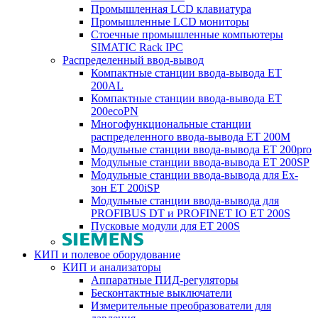
Промышленная LCD клавиатура
Промышленные LCD мониторы
Стоечные промышленные компьютеры
SIMATIC Rack IPC
Распределенный ввод-вывод
Компактные станции ввода-вывода ET
200AL
Компактные станции ввода-вывода ET
200ecoPN
Многофункциональные станции
распределенного ввода-вывода ET 200M
Модульные станции ввода-вывода ET 200pro
Модульные станции ввода-вывода ET 200SP
Модульные станции ввода-вывода для Ex-
зон ET 200iSP
Модульные станции ввода-вывода для
PROFIBUS DT и PROFINET IO ET 200S
Пусковые модули для ET 200S
КИП и полевое оборудование
КИП и анализаторы
Аппаратные ПИД-регуляторы
Бесконтактные выключатели
Измерительные преобразователи для