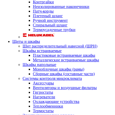
Контргайки
Неизолированные наконечники
Патч-корды
Плетеный шланг
Ручной инструмент
Спиральный шланг
Термоусадочные трубки
Щиты и шкафы
Щит распределительный навесной (ЩРН)
Шкафы встраиваемые
Пластиковые встраиваемые шкафы
Металлические встраиваемые шкафы
Шкафы напольные
Моноблочные шкафы (рамы)
Сборные шкафы (составные части)
Системы контроля микроклимата
Аксессуары
Вентиляторы и воздушные фильтры
Гигростаты
Нагреватели
Охлаждающие устройства
Теплообменники
Термостаты