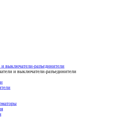
 и выключатели-разъединители
атели и выключатели-разъединители
ли
ители
рматоры
ия
я