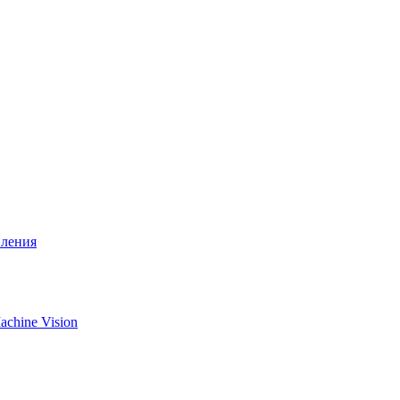
вления
chine Vision