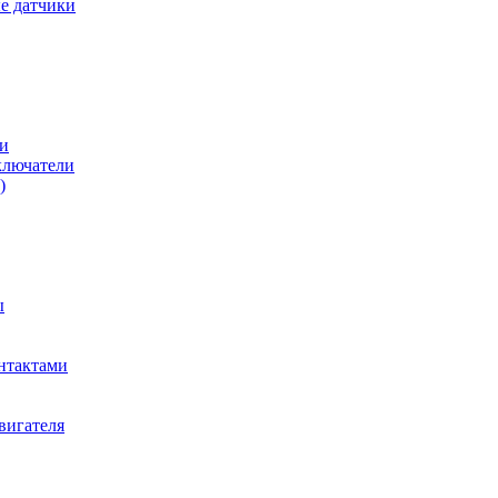
е датчики
и
ключатели
)
ы
нтактами
вигателя