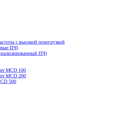
стоты с высокой перегрузкой
овые ПЧ)
циализированный ПЧ)
rter MCD 100
rter MCD 200
 MCD 500