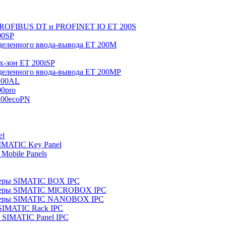
 PROFIBUS DT и PROFINET IO ET 200S
00SP
еленного ввода-вывода ET 200M
x-зон ET 200iSP
еленного ввода-вывода ET 200MP
200AL
0pro
200ecoPN
el
IMATIC Key Panel
Mobile Panels
еры SIMATIC BOX IPC
теры SIMATIC MICROBOX IPC
теры SIMATIC NANOBOX IPC
SIMATIC Rack IPC
SIMATIC Panel IPC