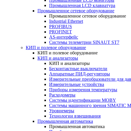
Промышленные LCD мониторы
Промышленная LCD клавиатура
Промышленное сетевое оборудование
Промышленное сетевое оборудование
Industrial Ethernet
PROFIBUS
PROFINET
AS-интерфейс
Системы телеметрии SINAUT ST7
КИП и полевое оборудование
КИП и полевое оборудование
КИП и анализаторы
КИП и анализаторы
Бесконтактные выключатели
Аппаратные ПИД-регуляторы
Измерительные преобразователи для да
Измерительные устройства
Приборы измерения температуры
Расходомеры
Системы идентификации MOBY
Системы машинного зрения SIMATIC Ma
Уровнемеры
Технологии взвешивания
Промышленная автоматика
Промышленная автоматика