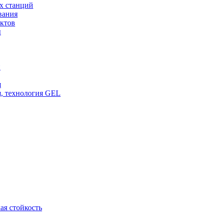
х станций
вания
ктов
ы
и
я
, технология GEL
ая стойкость