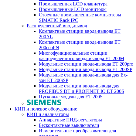
Промышленная LCD клавиатура
Промышленные LCD мониторы
Стоечные промышленные компьютеры
SIMATIC Rack IPC
Распределенный ввод-вывод
Компактные станции ввода-вывода ET
200AL
Компактные станции ввода-вывода ET
200ecoPN
Многофункциональные станции
распределенного ввода-вывода ET 200M
Модульные станции ввода-вывода ET 200pro
Модульные станции ввода-вывода ET 200SP
Модульные станции ввода-вывода для Ex-
зон ET 200iSP
Модульные станции ввода-вывода для
PROFIBUS DT и PROFINET IO ET 200S
Пусковые модули для ET 200S
КИП и полевое оборудование
КИП и анализаторы
Аппаратные ПИД-регуляторы
Бесконтактные выключатели
Измерительные преобразователи для