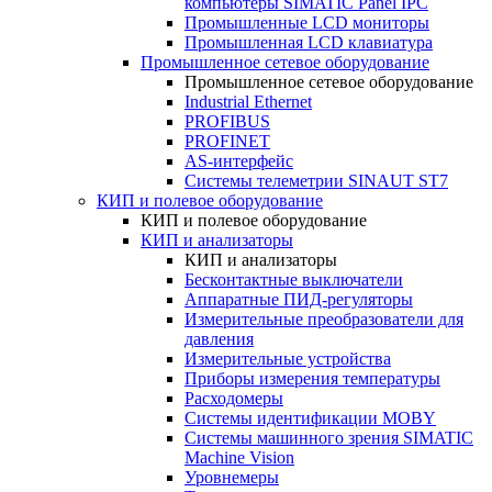
компьютеры SIMATIC Panel IPC
Промышленные LCD мониторы
Промышленная LCD клавиатура
Промышленное сетевое оборудование
Промышленное сетевое оборудование
Industrial Ethernet
PROFIBUS
PROFINET
AS-интерфейс
Системы телеметрии SINAUT ST7
КИП и полевое оборудование
КИП и полевое оборудование
КИП и анализаторы
КИП и анализаторы
Бесконтактные выключатели
Аппаратные ПИД-регуляторы
Измерительные преобразователи для
давления
Измерительные устройства
Приборы измерения температуры
Расходомеры
Системы идентификации MOBY
Системы машинного зрения SIMATIC
Machine Vision
Уровнемеры