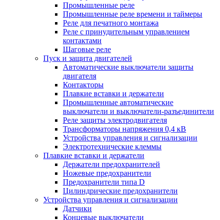
Промышленные реле
Промышленные реле времени и таймеры
Реле для печатного монтажа
Реле с принудительным управлением
контактами
Шаговые реле
Пуск и защита двигателей
Автоматические выключатели защиты
двигателя
Контакторы
Плавкие вставки и держатели
Промышленные автоматические
выключатели и выключатели-разъединители
Реле защиты электродвигателя
Трансформаторы напряжения 0,4 кВ
Устройства управления и сигнализации
Электротехнические клеммы
Плавкие вставки и держатели
Держатели предохранителей
Ножевые предохранители
Предохранители типа D
Цилиндрические предохранители
Устройства управления и сигнализации
Датчики
Концевые выключатели