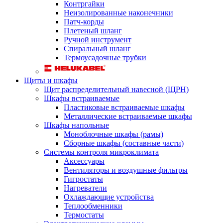
Контргайки
Неизолированные наконечники
Патч-корды
Плетеный шланг
Ручной инструмент
Спиральный шланг
Термоусадочные трубки
Щиты и шкафы
Щит распределительный навесной (ЩРН)
Шкафы встраиваемые
Пластиковые встраиваемые шкафы
Металлические встраиваемые шкафы
Шкафы напольные
Моноблочные шкафы (рамы)
Сборные шкафы (составные части)
Системы контроля микроклимата
Аксессуары
Вентиляторы и воздушные фильтры
Гигростаты
Нагреватели
Охлаждающие устройства
Теплообменники
Термостаты