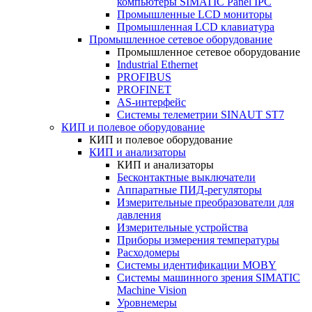
компьютеры SIMATIC Panel IPC
Промышленные LCD мониторы
Промышленная LCD клавиатура
Промышленное сетевое оборудование
Промышленное сетевое оборудование
Industrial Ethernet
PROFIBUS
PROFINET
AS-интерфейс
Системы телеметрии SINAUT ST7
КИП и полевое оборудование
КИП и полевое оборудование
КИП и анализаторы
КИП и анализаторы
Бесконтактные выключатели
Аппаратные ПИД-регуляторы
Измерительные преобразователи для
давления
Измерительные устройства
Приборы измерения температуры
Расходомеры
Системы идентификации MOBY
Системы машинного зрения SIMATIC
Machine Vision
Уровнемеры