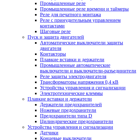
Промышленные реле
Промышленные реле времени и таймеры
Реле для печатного монтажа
Реле с принудительным управлением
контактами
Шаговые реле
Пуск и защита двигателей
Автоматические выключатели защиты
двигателя
Контакторы
Плавкие вставки и держатели
Промышленные автоматические
выключатели и выключатели-разъединители
Реле защиты электродвигателя
Трансформаторы напряжения 0,4 кВ
Устройства управления и сигнализации
Электротехнические клеммы
Плавкие вставки и держатели
Держатели предохранителей
Ножевые предохранители
Предохранители типа D
Цилиндрические предохранители
Устройства управления и сигнализации
Датчики
Концевые выключатели