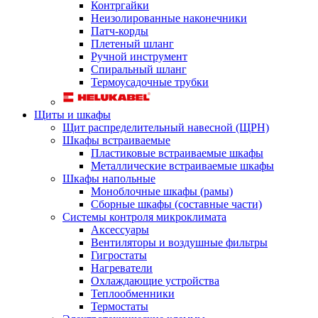
Контргайки
Неизолированные наконечники
Патч-корды
Плетеный шланг
Ручной инструмент
Спиральный шланг
Термоусадочные трубки
Щиты и шкафы
Щит распределительный навесной (ЩРН)
Шкафы встраиваемые
Пластиковые встраиваемые шкафы
Металлические встраиваемые шкафы
Шкафы напольные
Моноблочные шкафы (рамы)
Сборные шкафы (составные части)
Системы контроля микроклимата
Аксессуары
Вентиляторы и воздушные фильтры
Гигростаты
Нагреватели
Охлаждающие устройства
Теплообменники
Термостаты