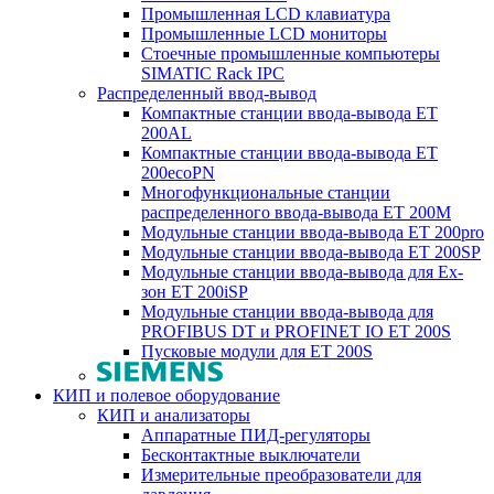
Промышленная LCD клавиатура
Промышленные LCD мониторы
Стоечные промышленные компьютеры
SIMATIC Rack IPC
Распределенный ввод-вывод
Компактные станции ввода-вывода ET
200AL
Компактные станции ввода-вывода ET
200ecoPN
Многофункциональные станции
распределенного ввода-вывода ET 200M
Модульные станции ввода-вывода ET 200pro
Модульные станции ввода-вывода ET 200SP
Модульные станции ввода-вывода для Ex-
зон ET 200iSP
Модульные станции ввода-вывода для
PROFIBUS DT и PROFINET IO ET 200S
Пусковые модули для ET 200S
КИП и полевое оборудование
КИП и анализаторы
Аппаратные ПИД-регуляторы
Бесконтактные выключатели
Измерительные преобразователи для