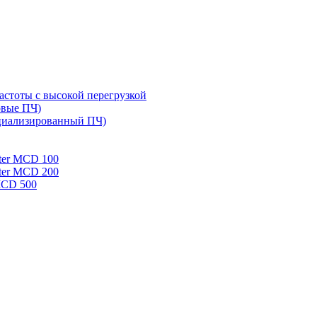
стоты с высокой перегрузкой
овые ПЧ)
циализированный ПЧ)
rter MCD 100
rter MCD 200
 MCD 500