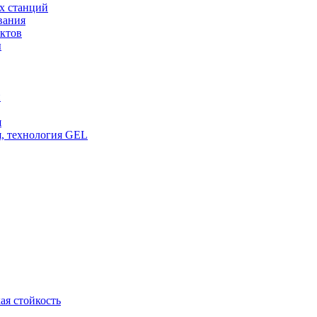
х станций
вания
ктов
ы
и
я
, технология GEL
ая стойкость