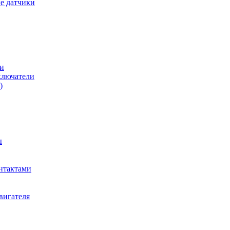
е датчики
и
ключатели
)
ы
нтактами
вигателя