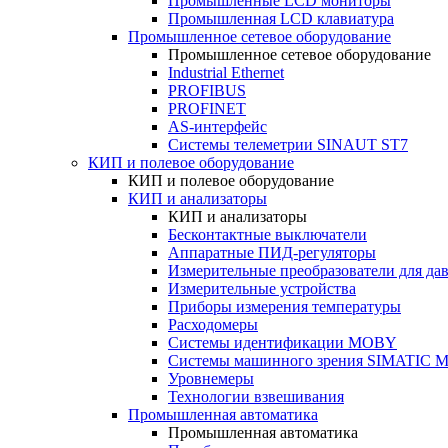
Промышленные LCD мониторы
Промышленная LCD клавиатура
Промышленное сетевое оборудование
Промышленное сетевое оборудование
Industrial Ethernet
PROFIBUS
PROFINET
AS-интерфейс
Системы телеметрии SINAUT ST7
КИП и полевое оборудование
КИП и полевое оборудование
КИП и анализаторы
КИП и анализаторы
Бесконтактные выключатели
Аппаратные ПИД-регуляторы
Измерительные преобразователи для да
Измерительные устройства
Приборы измерения температуры
Расходомеры
Системы идентификации MOBY
Системы машинного зрения SIMATIC Ma
Уровнемеры
Технологии взвешивания
Промышленная автоматика
Промышленная автоматика