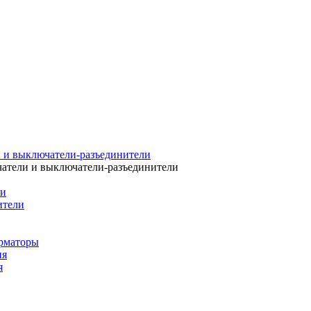
 и выключатели-разъединители
атели и выключатели-разъединители
ли
ители
рматоры
ия
я