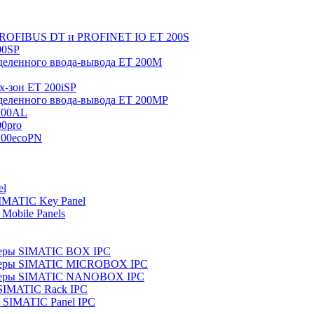
 PROFIBUS DT и PROFINET IO ET 200S
00SP
еленного ввода-вывода ET 200M
x-зон ET 200iSP
еленного ввода-вывода ET 200MP
200AL
0pro
200ecoPN
el
IMATIC Key Panel
Mobile Panels
еры SIMATIC BOX IPC
теры SIMATIC MICROBOX IPC
теры SIMATIC NANOBOX IPC
SIMATIC Rack IPC
SIMATIC Panel IPC