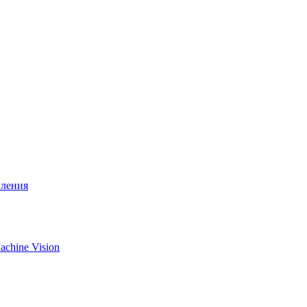
вления
chine Vision