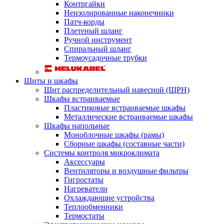
Контргайки
Неизолированные наконечники
Патч-корды
Плетеный шланг
Ручной инструмент
Спиральный шланг
Термоусадочные трубки
Щиты и шкафы
Щит распределительный навесной (ЩРН)
Шкафы встраиваемые
Пластиковые встраиваемые шкафы
Металлические встраиваемые шкафы
Шкафы напольные
Моноблочные шкафы (рамы)
Сборные шкафы (составные части)
Системы контроля микроклимата
Аксессуары
Вентиляторы и воздушные фильтры
Гигростаты
Нагреватели
Охлаждающие устройства
Теплообменники
Термостаты