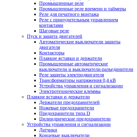
Промышленные реле
Промышленные реле времени и таймеры
Реле для печатного монтажа
Реле с принудительным управлением
контактами
Шаговые реле
Пуск и защита двигателей
Автоматические выключатели защиты
двигателя
Контакторы
Плавкие вставки и держатели
Промышленные автоматические
выключатели и выключатели-разъединители
Реле защиты электродвигателя
Трансформаторы напряжения 0,4 кВ
Устройства управления и сигнализации
Электротехнические клеммы
Плавкие вставки и держатели
Держатели предохранителей
Ножевые предохранители
Предохранители типа D
Цилиндрические предохранители
Устройства управления и сигнализации
Датчики
Концевые выключатели