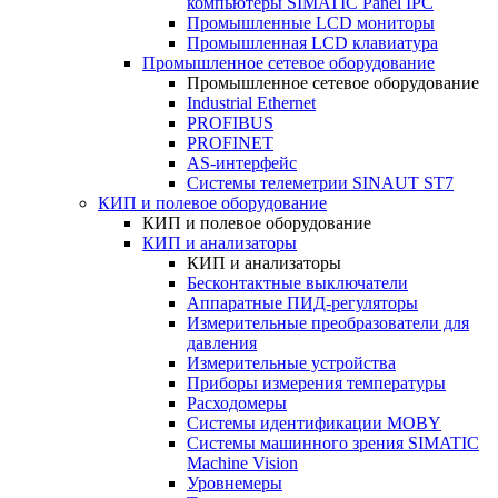
компьютеры SIMATIC Panel IPC
Промышленные LCD мониторы
Промышленная LCD клавиатура
Промышленное сетевое оборудование
Промышленное сетевое оборудование
Industrial Ethernet
PROFIBUS
PROFINET
AS-интерфейс
Системы телеметрии SINAUT ST7
КИП и полевое оборудование
КИП и полевое оборудование
КИП и анализаторы
КИП и анализаторы
Бесконтактные выключатели
Аппаратные ПИД-регуляторы
Измерительные преобразователи для
давления
Измерительные устройства
Приборы измерения температуры
Расходомеры
Системы идентификации MOBY
Системы машинного зрения SIMATIC
Machine Vision
Уровнемеры