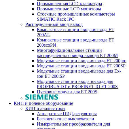
Промышленная LCD клавиатура
Промышленные LCD мониторы
Стоечные промышленные компьютеры
SIMATIC Rack IPC
Распределенный ввод-вывод
Компактные станции ввода-вывода ET
200AL
Компактные станции ввода-вывода ET
200ecoPN
Многофункциональные станции
распределенного ввода-вывода ET 200M
Модульные станции ввода-вывода ET 200pro
Модульные станции ввода-вывода ET 200SP
Модульные станции ввода-вывода для Ex-
зон ET 200iSP
Модульные станции ввода-вывода для
PROFIBUS DT и PROFINET IO ET 200S
Пусковые модули для ET 200S
КИП и полевое оборудование
КИП и анализаторы
Аппаратные ПИД-регуляторы
Бесконтактные выключатели
Измерительные преобразователи для