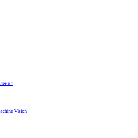
вления
chine Vision