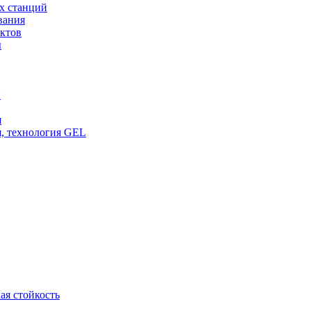
х станций
вания
ктов
ы
и
я
, технология GEL
ая стойкость