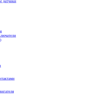
е датчики
и
ключатели
)
ы
нтактами
вигателя