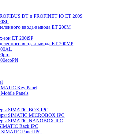
 PROFIBUS DT и PROFINET IO ET 200S
00SP
еленного ввода-вывода ET 200M
x-зон ET 200iSP
еленного ввода-вывода ET 200MP
200AL
0pro
200ecoPN
el
IMATIC Key Panel
Mobile Panels
еры SIMATIC BOX IPC
теры SIMATIC MICROBOX IPC
теры SIMATIC NANOBOX IPC
SIMATIC Rack IPC
SIMATIC Panel IPC