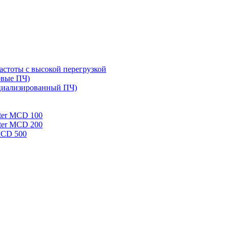
стоты с высокой перегрузкой
овые ПЧ)
циализированный ПЧ)
rter MCD 100
rter MCD 200
 MCD 500