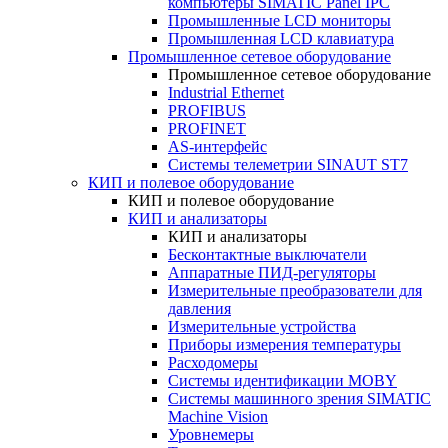
компьютеры SIMATIC Panel IPC
Промышленные LCD мониторы
Промышленная LCD клавиатура
Промышленное сетевое оборудование
Промышленное сетевое оборудование
Industrial Ethernet
PROFIBUS
PROFINET
AS-интерфейс
Системы телеметрии SINAUT ST7
КИП и полевое оборудование
КИП и полевое оборудование
КИП и анализаторы
КИП и анализаторы
Бесконтактные выключатели
Аппаратные ПИД-регуляторы
Измерительные преобразователи для
давления
Измерительные устройства
Приборы измерения температуры
Расходомеры
Системы идентификации MOBY
Системы машинного зрения SIMATIC
Machine Vision
Уровнемеры