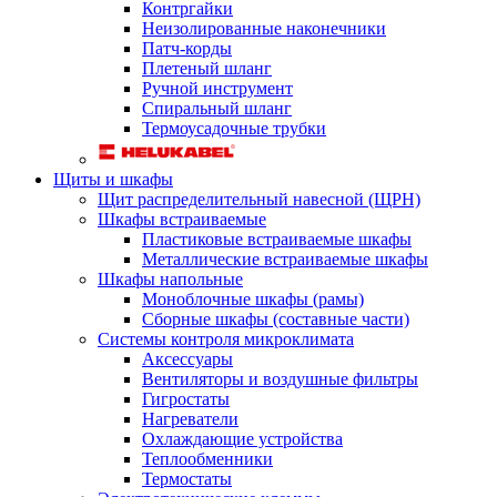
Контргайки
Неизолированные наконечники
Патч-корды
Плетеный шланг
Ручной инструмент
Спиральный шланг
Термоусадочные трубки
Щиты и шкафы
Щит распределительный навесной (ЩРН)
Шкафы встраиваемые
Пластиковые встраиваемые шкафы
Металлические встраиваемые шкафы
Шкафы напольные
Моноблочные шкафы (рамы)
Сборные шкафы (составные части)
Системы контроля микроклимата
Аксессуары
Вентиляторы и воздушные фильтры
Гигростаты
Нагреватели
Охлаждающие устройства
Теплообменники
Термостаты