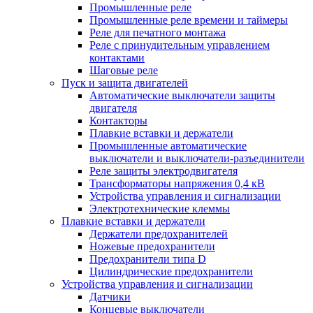
Промышленные реле
Промышленные реле времени и таймеры
Реле для печатного монтажа
Реле с принудительным управлением
контактами
Шаговые реле
Пуск и защита двигателей
Автоматические выключатели защиты
двигателя
Контакторы
Плавкие вставки и держатели
Промышленные автоматические
выключатели и выключатели-разъединители
Реле защиты электродвигателя
Трансформаторы напряжения 0,4 кВ
Устройства управления и сигнализации
Электротехнические клеммы
Плавкие вставки и держатели
Держатели предохранителей
Ножевые предохранители
Предохранители типа D
Цилиндрические предохранители
Устройства управления и сигнализации
Датчики
Концевые выключатели