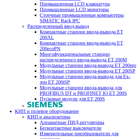
Промышленная LCD клавиатура
Промышленные LCD мониторы
Стоечные промышленные компьютеры
SIMATIC Rack IPC
Распределенный ввод-вывод
Компактные станции ввода-вывода ET
200AL
Компактные станции ввода-вывода ET
200ecoPN
Многофункциональные станции
распределенного ввода-вывода ET 200M
Модульные станции ввода-вывода ET 200pro
Модульные станции ввода-вывода ET 200SP
Модульные станции ввода-вывода для Ex-
зон ET 200iSP
Модульные станции ввода-вывода для
PROFIBUS DT и PROFINET IO ET 200S
Пусковые модули для ET 200S
КИП и полевое оборудование
КИП и анализаторы
Аппаратные ПИД-регуляторы
Бесконтактные выключатели
Измерительные преобразователи для