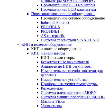
компьютеры SIMATIC Panel IPC
Промышленные LCD мониторы
Промышленная LCD клавиатура
Промышленное сетевое оборудование
Промышленное сетевое оборудование
Industrial Ethernet
PROFIBUS
PROFINET
AS-интерфейс
Системы телеметрии SINAUT ST7
КИП и полевое оборудование
КИП и полевое оборудование
КИП и анализаторы
КИП и анализаторы
Бесконтактные выключатели
Аппаратные ПИД-регуляторы
Измерительные преобразователи для
давления
Измерительные устройства
Приборы измерения температуры
Расходомеры
Системы идентификации MOBY
Системы машинного зрения SIMATIC
Machine Vision
Уровнемеры