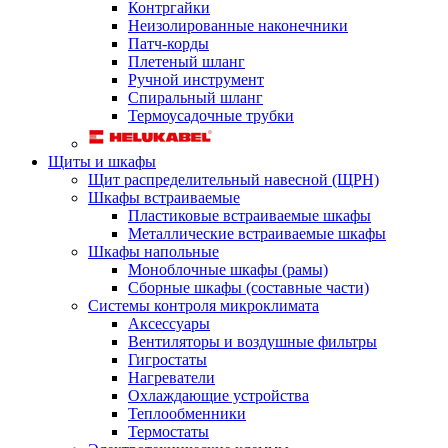
Контргайки
Неизолированные наконечники
Патч-корды
Плетеный шланг
Ручной инструмент
Спиральный шланг
Термоусадочные трубки
Щиты и шкафы
Щит распределительный навесной (ЩРН)
Шкафы встраиваемые
Пластиковые встраиваемые шкафы
Металлические встраиваемые шкафы
Шкафы напольные
Моноблочные шкафы (рамы)
Сборные шкафы (составные части)
Системы контроля микроклимата
Аксессуары
Вентиляторы и воздушные фильтры
Гигростаты
Нагреватели
Охлаждающие устройства
Теплообменники
Термостаты