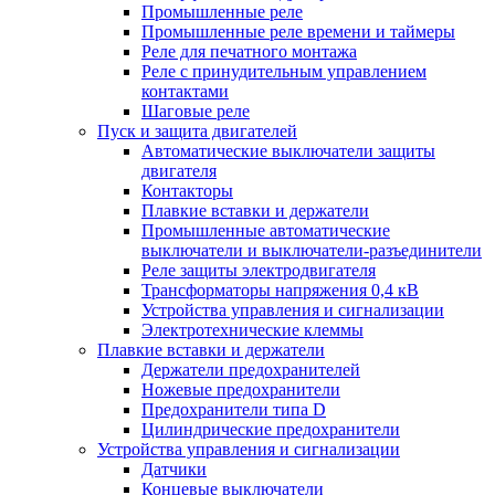
Промышленные реле
Промышленные реле времени и таймеры
Реле для печатного монтажа
Реле с принудительным управлением
контактами
Шаговые реле
Пуск и защита двигателей
Автоматические выключатели защиты
двигателя
Контакторы
Плавкие вставки и держатели
Промышленные автоматические
выключатели и выключатели-разъединители
Реле защиты электродвигателя
Трансформаторы напряжения 0,4 кВ
Устройства управления и сигнализации
Электротехнические клеммы
Плавкие вставки и держатели
Держатели предохранителей
Ножевые предохранители
Предохранители типа D
Цилиндрические предохранители
Устройства управления и сигнализации
Датчики
Концевые выключатели