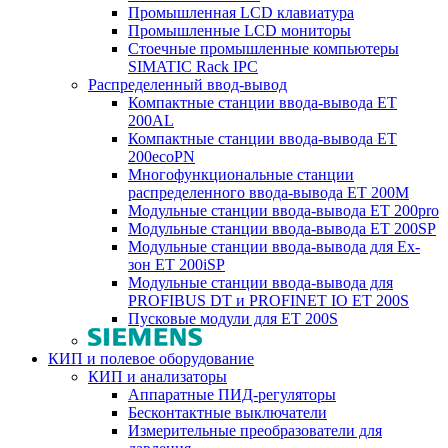
Промышленная LCD клавиатура
Промышленные LCD мониторы
Стоечные промышленные компьютеры
SIMATIC Rack IPC
Распределенный ввод-вывод
Компактные станции ввода-вывода ET
200AL
Компактные станции ввода-вывода ET
200ecoPN
Многофункциональные станции
распределенного ввода-вывода ET 200M
Модульные станции ввода-вывода ET 200pro
Модульные станции ввода-вывода ET 200SP
Модульные станции ввода-вывода для Ex-
зон ET 200iSP
Модульные станции ввода-вывода для
PROFIBUS DT и PROFINET IO ET 200S
Пусковые модули для ET 200S
КИП и полевое оборудование
КИП и анализаторы
Аппаратные ПИД-регуляторы
Бесконтактные выключатели
Измерительные преобразователи для