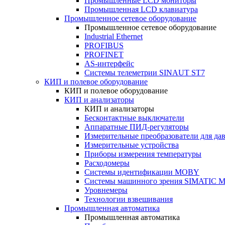
Промышленные LCD мониторы
Промышленная LCD клавиатура
Промышленное сетевое оборудование
Промышленное сетевое оборудование
Industrial Ethernet
PROFIBUS
PROFINET
AS-интерфейс
Системы телеметрии SINAUT ST7
КИП и полевое оборудование
КИП и полевое оборудование
КИП и анализаторы
КИП и анализаторы
Бесконтактные выключатели
Аппаратные ПИД-регуляторы
Измерительные преобразователи для да
Измерительные устройства
Приборы измерения температуры
Расходомеры
Системы идентификации MOBY
Системы машинного зрения SIMATIC Ma
Уровнемеры
Технологии взвешивания
Промышленная автоматика
Промышленная автоматика