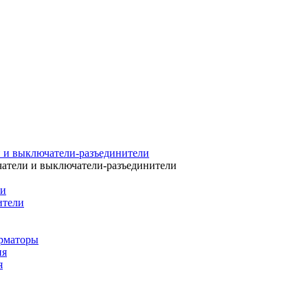
 и выключатели-разъединители
атели и выключатели-разъединители
ли
ители
рматоры
ия
я