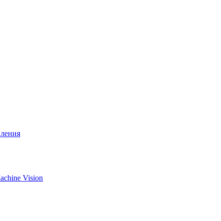
вления
chine Vision