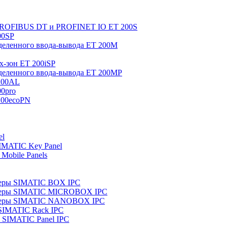
 PROFIBUS DT и PROFINET IO ET 200S
00SP
еленного ввода-вывода ET 200M
x-зон ET 200iSP
еленного ввода-вывода ET 200MP
200AL
0pro
200ecoPN
el
IMATIC Key Panel
Mobile Panels
еры SIMATIC BOX IPC
теры SIMATIC MICROBOX IPC
теры SIMATIC NANOBOX IPC
SIMATIC Rack IPC
SIMATIC Panel IPC