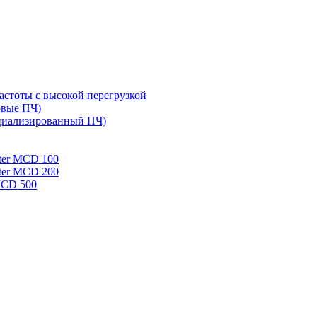
стоты с высокой перегрузкой
овые ПЧ)
циализированный ПЧ)
rter MCD 100
rter MCD 200
 MCD 500