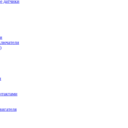
е датчики
и
ключатели
)
ы
нтактами
вигателя