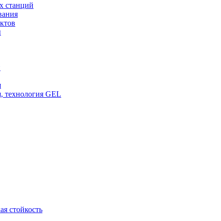
х станций
вания
ктов
ы
и
я
, технология GEL
ая стойкость