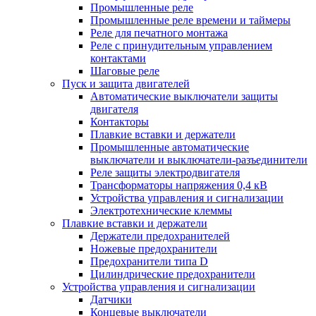
Промышленные реле
Промышленные реле времени и таймеры
Реле для печатного монтажа
Реле с принудительным управлением
контактами
Шаговые реле
Пуск и защита двигателей
Автоматические выключатели защиты
двигателя
Контакторы
Плавкие вставки и держатели
Промышленные автоматические
выключатели и выключатели-разъединители
Реле защиты электродвигателя
Трансформаторы напряжения 0,4 кВ
Устройства управления и сигнализации
Электротехнические клеммы
Плавкие вставки и держатели
Держатели предохранителей
Ножевые предохранители
Предохранители типа D
Цилиндрические предохранители
Устройства управления и сигнализации
Датчики
Концевые выключатели