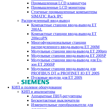
Промышленная LCD клавиатура
Промышленные LCD мониторы
Стоечные промышленные компьютеры
SIMATIC Rack IPC
Распределенный ввод-вывод
Компактные станции ввода-вывода ET
200AL
Компактные станции ввода-вывода ET
200ecoPN
Многофункциональные станции
распределенного ввода-вывода ET 200M
Модульные станции ввода-вывода ET 200pro
Модульные станции ввода-вывода ET 200SP
Модульные станции ввода-вывода для Ex-
зон ET 200iSP
Модульные станции ввода-вывода для
PROFIBUS DT и PROFINET IO ET 200S
Пусковые модули для ET 200S
КИП и полевое оборудование
КИП и анализаторы
Аппаратные ПИД-регуляторы
Бесконтактные выключатели
Измерительные преобразователи для