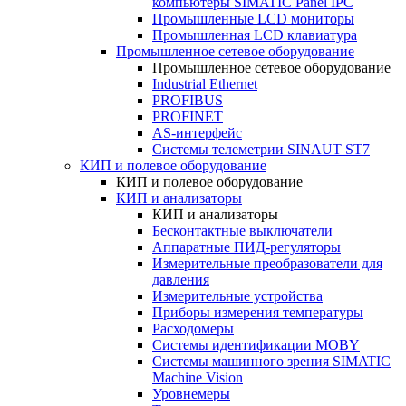
компьютеры SIMATIC Panel IPC
Промышленные LCD мониторы
Промышленная LCD клавиатура
Промышленное сетевое оборудование
Промышленное сетевое оборудование
Industrial Ethernet
PROFIBUS
PROFINET
AS-интерфейс
Системы телеметрии SINAUT ST7
КИП и полевое оборудование
КИП и полевое оборудование
КИП и анализаторы
КИП и анализаторы
Бесконтактные выключатели
Аппаратные ПИД-регуляторы
Измерительные преобразователи для
давления
Измерительные устройства
Приборы измерения температуры
Расходомеры
Системы идентификации MOBY
Системы машинного зрения SIMATIC
Machine Vision
Уровнемеры