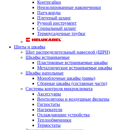
Контргайки
Неизолированные наконечники
Патч-корды
Плетеный шланг
Ручной инструмент
Спиральный шланг
Термоусадочные трубки
Щиты и шкафы
Щит распределительный навесной (ЩРН)
Шкафы встраиваемые
Пластиковые встраиваемые шкафы
Металлические встраиваемые шкафы
Шкафы напольные
Моноблочные шкафы (рамы)
Сборные шкафы (составные части)
Системы контроля микроклимата
Аксессуары
Вентиляторы и воздушные фильтры
Гигростаты
Нагреватели
Охлаждающие устройства
Теплообменники
Термостаты