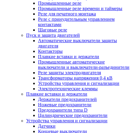
Промышленные реле
Промышленные реле времени и таймеры
Реле для печатного монтажа
Реле с принудительным управлением
контактами
Шаговые реле
Пуск и защита двигателей
Автоматические выключатели защиты
двигателя
Контакторы
Плавкие вставки и держатели
Промышленные автоматические
выключатели и выключатели-разъединители
Реле защиты электродвигателя
Трансформаторы напряжения 0,4 кВ
Устройства управления и сигнализации
Электротехнические клеммы
Плавкие вставки и держатели
Держатели предохранителей
Ножевые предохранители
Предохранители типа D
Цилиндрические предохранители
Устройства управления и сигнализации
Датчики
Концевые выключатели