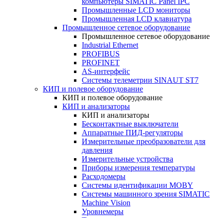
компьютеры SIMATIC Panel IPC
Промышленные LCD мониторы
Промышленная LCD клавиатура
Промышленное сетевое оборудование
Промышленное сетевое оборудование
Industrial Ethernet
PROFIBUS
PROFINET
AS-интерфейс
Системы телеметрии SINAUT ST7
КИП и полевое оборудование
КИП и полевое оборудование
КИП и анализаторы
КИП и анализаторы
Бесконтактные выключатели
Аппаратные ПИД-регуляторы
Измерительные преобразователи для
давления
Измерительные устройства
Приборы измерения температуры
Расходомеры
Системы идентификации MOBY
Системы машинного зрения SIMATIC
Machine Vision
Уровнемеры