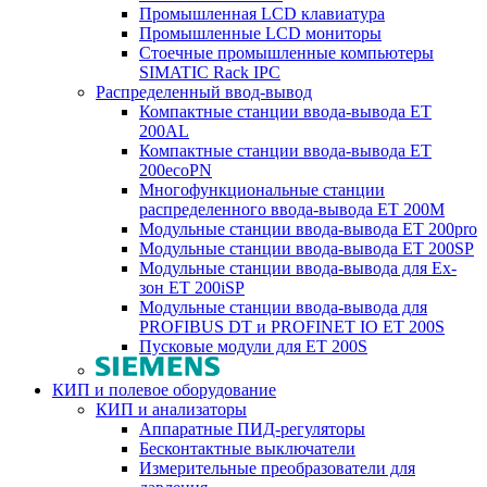
Промышленная LCD клавиатура
Промышленные LCD мониторы
Стоечные промышленные компьютеры
SIMATIC Rack IPC
Распределенный ввод-вывод
Компактные станции ввода-вывода ET
200AL
Компактные станции ввода-вывода ET
200ecoPN
Многофункциональные станции
распределенного ввода-вывода ET 200M
Модульные станции ввода-вывода ET 200pro
Модульные станции ввода-вывода ET 200SP
Модульные станции ввода-вывода для Ex-
зон ET 200iSP
Модульные станции ввода-вывода для
PROFIBUS DT и PROFINET IO ET 200S
Пусковые модули для ET 200S
КИП и полевое оборудование
КИП и анализаторы
Аппаратные ПИД-регуляторы
Бесконтактные выключатели
Измерительные преобразователи для