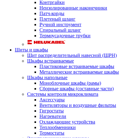
Контргайки
Неизолированные наконечники
Патч-корды
Плетеный шланг
Ручной инструмент
Спиральный шланг
Термоусадочные трубки
Щиты и шкафы
Щит распределительный навесной (ЩРН)
Шкафы встраиваемые
Пластиковые встраиваемые шкафы
Металлические встраиваемые шкафы
Шкафы напольные
Моноблочные шкафы (рамы)
Сборные шкафы (составные части)
Системы контроля микроклимата
Аксессуары
Вентиляторы и воздушные фильтры
Гигростаты
Нагреватели
Охлаждающие устройства
Теплообменники
Термостаты