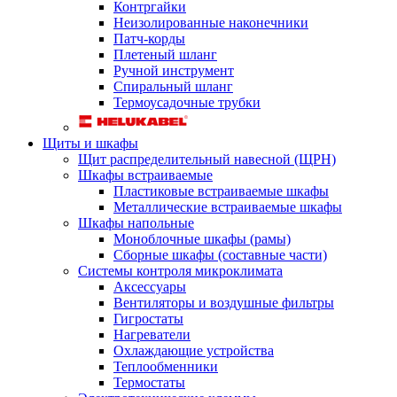
Контргайки
Неизолированные наконечники
Патч-корды
Плетеный шланг
Ручной инструмент
Спиральный шланг
Термоусадочные трубки
Щиты и шкафы
Щит распределительный навесной (ЩРН)
Шкафы встраиваемые
Пластиковые встраиваемые шкафы
Металлические встраиваемые шкафы
Шкафы напольные
Моноблочные шкафы (рамы)
Сборные шкафы (составные части)
Системы контроля микроклимата
Аксессуары
Вентиляторы и воздушные фильтры
Гигростаты
Нагреватели
Охлаждающие устройства
Теплообменники
Термостаты