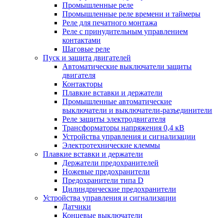
Промышленные реле
Промышленные реле времени и таймеры
Реле для печатного монтажа
Реле с принудительным управлением
контактами
Шаговые реле
Пуск и защита двигателей
Автоматические выключатели защиты
двигателя
Контакторы
Плавкие вставки и держатели
Промышленные автоматические
выключатели и выключатели-разъединители
Реле защиты электродвигателя
Трансформаторы напряжения 0,4 кВ
Устройства управления и сигнализации
Электротехнические клеммы
Плавкие вставки и держатели
Держатели предохранителей
Ножевые предохранители
Предохранители типа D
Цилиндрические предохранители
Устройства управления и сигнализации
Датчики
Концевые выключатели