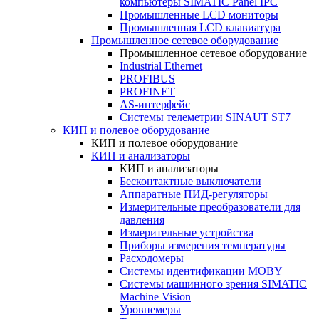
компьютеры SIMATIC Panel IPC
Промышленные LCD мониторы
Промышленная LCD клавиатура
Промышленное сетевое оборудование
Промышленное сетевое оборудование
Industrial Ethernet
PROFIBUS
PROFINET
AS-интерфейс
Системы телеметрии SINAUT ST7
КИП и полевое оборудование
КИП и полевое оборудование
КИП и анализаторы
КИП и анализаторы
Бесконтактные выключатели
Аппаратные ПИД-регуляторы
Измерительные преобразователи для
давления
Измерительные устройства
Приборы измерения температуры
Расходомеры
Системы идентификации MOBY
Системы машинного зрения SIMATIC
Machine Vision
Уровнемеры