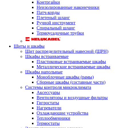
Контргайки
Неизолированные наконечники
Патч-корды
Плетеный шланг
Ручной инструмент
Спиральный шланг
Термоусадочные трубки
Щиты и шкафы
Щит распределительный навесной (ЩРН)
Шкафы встраиваемые
Пластиковые встраиваемые шкафы
Металлические встраиваемые шкафы
Шкафы напольные
Моноблочные шкафы (рамы)
Сборные шкафы (составные части)
Системы контроля микроклимата
Аксессуары
Вентиляторы и воздушные фильтры
Гигростаты
Нагреватели
Охлаждающие устройства
Теплообменники
Термостаты