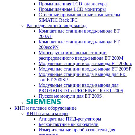
Промышленная LCD клавиатура
Промышленные LCD мониторы
Стоечные промышленные компьютеры
SIMATIC Rack IPC
Распределенный ввод-вывод
Компактные станции ввода-вывода ET
200AL
Компактные станции ввода-вывода ET
200ecoPN
Многофункциональные станции
распределенного ввода-вывода ET 200M
Модульные станции ввода-вывода ET 200pro
Модульные станции ввода-вывода ET 200SP
Модульные станции ввода-вывода для Ex-
зон ET 200iSP
Модульные станции ввода-вывода для
PROFIBUS DT и PROFINET IO ET 200S
Пусковые модули для ET 200S
КИП и полевое оборудование
КИП и анализаторы
Аппаратные ПИД-регуляторы
Бесконтактные выключатели
Измерительные преобразователи для