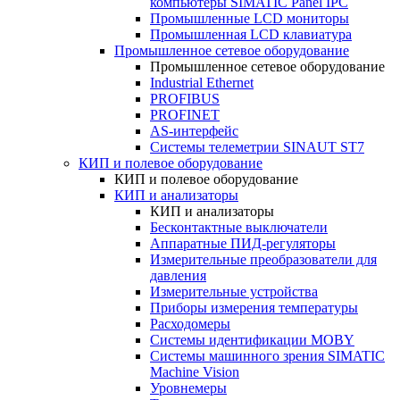
компьютеры SIMATIC Panel IPC
Промышленные LCD мониторы
Промышленная LCD клавиатура
Промышленное сетевое оборудование
Промышленное сетевое оборудование
Industrial Ethernet
PROFIBUS
PROFINET
AS-интерфейс
Системы телеметрии SINAUT ST7
КИП и полевое оборудование
КИП и полевое оборудование
КИП и анализаторы
КИП и анализаторы
Бесконтактные выключатели
Аппаратные ПИД-регуляторы
Измерительные преобразователи для
давления
Измерительные устройства
Приборы измерения температуры
Расходомеры
Системы идентификации MOBY
Системы машинного зрения SIMATIC
Machine Vision
Уровнемеры