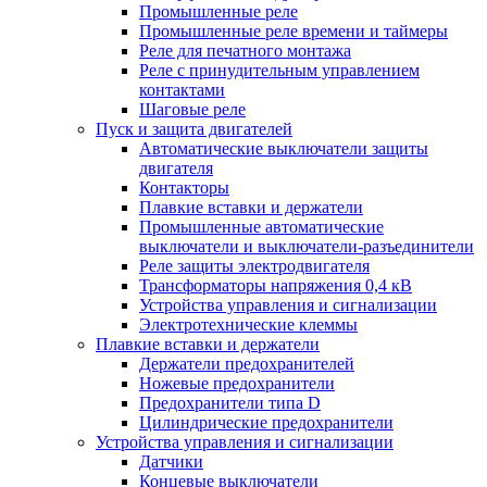
Промышленные реле
Промышленные реле времени и таймеры
Реле для печатного монтажа
Реле с принудительным управлением
контактами
Шаговые реле
Пуск и защита двигателей
Автоматические выключатели защиты
двигателя
Контакторы
Плавкие вставки и держатели
Промышленные автоматические
выключатели и выключатели-разъединители
Реле защиты электродвигателя
Трансформаторы напряжения 0,4 кВ
Устройства управления и сигнализации
Электротехнические клеммы
Плавкие вставки и держатели
Держатели предохранителей
Ножевые предохранители
Предохранители типа D
Цилиндрические предохранители
Устройства управления и сигнализации
Датчики
Концевые выключатели