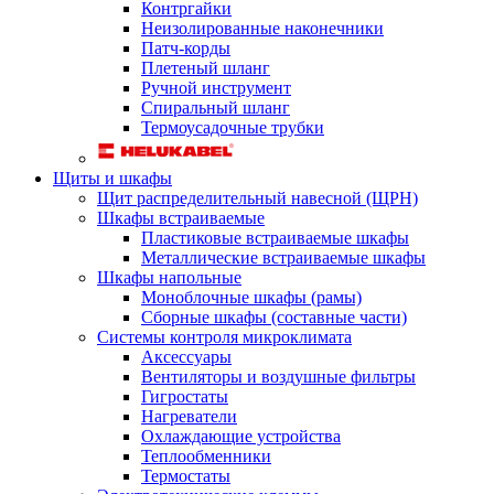
Контргайки
Неизолированные наконечники
Патч-корды
Плетеный шланг
Ручной инструмент
Спиральный шланг
Термоусадочные трубки
Щиты и шкафы
Щит распределительный навесной (ЩРН)
Шкафы встраиваемые
Пластиковые встраиваемые шкафы
Металлические встраиваемые шкафы
Шкафы напольные
Моноблочные шкафы (рамы)
Сборные шкафы (составные части)
Системы контроля микроклимата
Аксессуары
Вентиляторы и воздушные фильтры
Гигростаты
Нагреватели
Охлаждающие устройства
Теплообменники
Термостаты