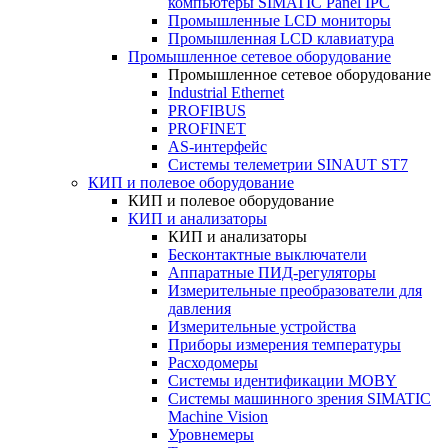
компьютеры SIMATIC Panel IPC
Промышленные LCD мониторы
Промышленная LCD клавиатура
Промышленное сетевое оборудование
Промышленное сетевое оборудование
Industrial Ethernet
PROFIBUS
PROFINET
AS-интерфейс
Системы телеметрии SINAUT ST7
КИП и полевое оборудование
КИП и полевое оборудование
КИП и анализаторы
КИП и анализаторы
Бесконтактные выключатели
Аппаратные ПИД-регуляторы
Измерительные преобразователи для
давления
Измерительные устройства
Приборы измерения температуры
Расходомеры
Системы идентификации MOBY
Системы машинного зрения SIMATIC
Machine Vision
Уровнемеры