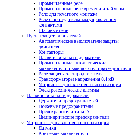
Промышленные реле
Промышленные реле времени и таймеры
Реле для печатного монтажа
Реле с принудительным управлением
контактами
Шаговые реле
Пуск и защита двигателей
Автоматические выключатели защиты
двигателя
Контакторы
Плавкие вставки и держатели
Промышленные автоматические
выключатели и выключатели-разъединители
Реле защиты электродвигателя
Трансформаторы напряжения 0,4 кВ
Устройства управления и сигнализации
Электротехнические клеммы
Плавкие вставки и держатели
Держатели предохранителей
Ножевые предохранители
Предохранители типа D
Цилиндрические предохранители
Устройства управления и сигнализации
Датчики
Концевые выключатели