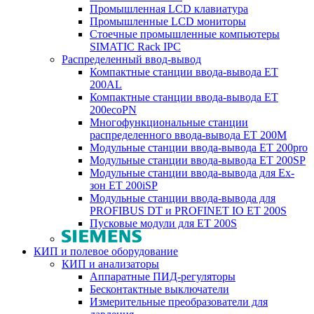
Промышленная LCD клавиатура
Промышленные LCD мониторы
Стоечные промышленные компьютеры
SIMATIC Rack IPC
Распределенный ввод-вывод
Компактные станции ввода-вывода ET
200AL
Компактные станции ввода-вывода ET
200ecoPN
Многофункциональные станции
распределенного ввода-вывода ET 200M
Модульные станции ввода-вывода ET 200pro
Модульные станции ввода-вывода ET 200SP
Модульные станции ввода-вывода для Ex-
зон ET 200iSP
Модульные станции ввода-вывода для
PROFIBUS DT и PROFINET IO ET 200S
Пусковые модули для ET 200S
КИП и полевое оборудование
КИП и анализаторы
Аппаратные ПИД-регуляторы
Бесконтактные выключатели
Измерительные преобразователи для