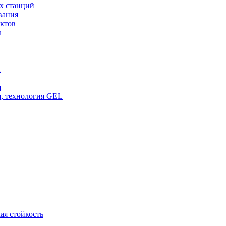
х станций
вания
ктов
ы
и
я
, технология GEL
ая стойкость