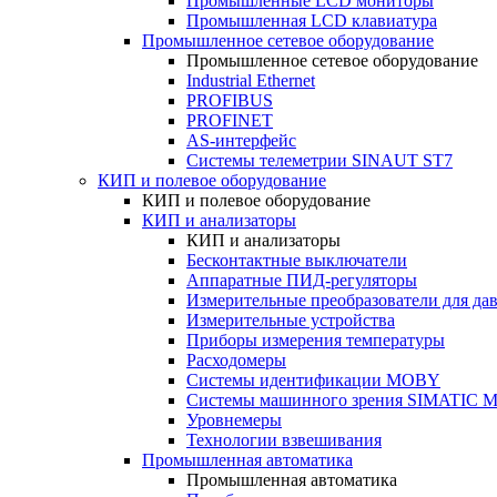
Промышленные LCD мониторы
Промышленная LCD клавиатура
Промышленное сетевое оборудование
Промышленное сетевое оборудование
Industrial Ethernet
PROFIBUS
PROFINET
AS-интерфейс
Системы телеметрии SINAUT ST7
КИП и полевое оборудование
КИП и полевое оборудование
КИП и анализаторы
КИП и анализаторы
Бесконтактные выключатели
Аппаратные ПИД-регуляторы
Измерительные преобразователи для да
Измерительные устройства
Приборы измерения температуры
Расходомеры
Системы идентификации MOBY
Системы машинного зрения SIMATIC Ma
Уровнемеры
Технологии взвешивания
Промышленная автоматика
Промышленная автоматика