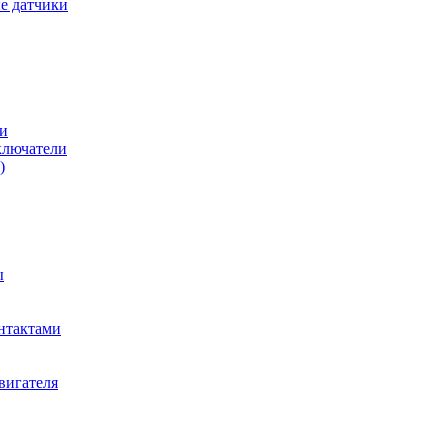
е датчики
и
ключатели
)
ы
нтактами
вигателя