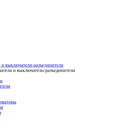
 и выключатели-разъединители
атели и выключатели-разъединители
ли
ители
рматоры
ия
я