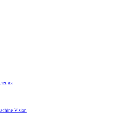
вления
chine Vision