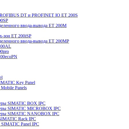
 PROFIBUS DT и PROFINET IO ET 200S
00SP
еленного ввода-вывода ET 200M
x-зон ET 200iSP
еленного ввода-вывода ET 200MP
200AL
0pro
200ecoPN
el
IMATIC Key Panel
Mobile Panels
еры SIMATIC BOX IPC
теры SIMATIC MICROBOX IPC
теры SIMATIC NANOBOX IPC
SIMATIC Rack IPC
SIMATIC Panel IPC