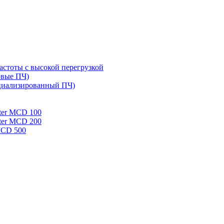
стоты с высокой перегрузкой
овые ПЧ)
циализированный ПЧ)
rter MCD 100
rter MCD 200
 MCD 500