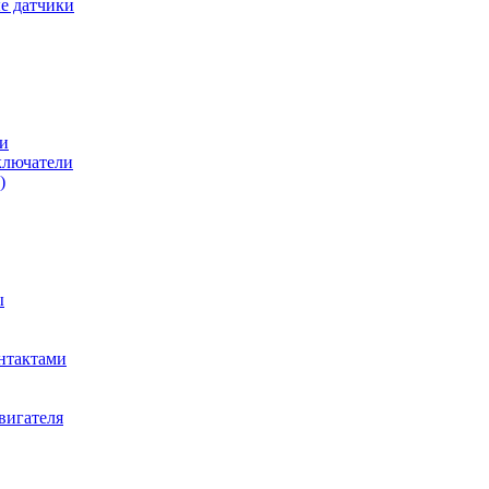
е датчики
и
ключатели
)
ы
нтактами
вигателя