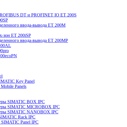
 PROFIBUS DT и PROFINET IO ET 200S
00SP
еленного ввода-вывода ET 200M
x-зон ET 200iSP
еленного ввода-вывода ET 200MP
200AL
0pro
200ecoPN
el
IMATIC Key Panel
Mobile Panels
еры SIMATIC BOX IPC
теры SIMATIC MICROBOX IPC
теры SIMATIC NANOBOX IPC
SIMATIC Rack IPC
SIMATIC Panel IPC