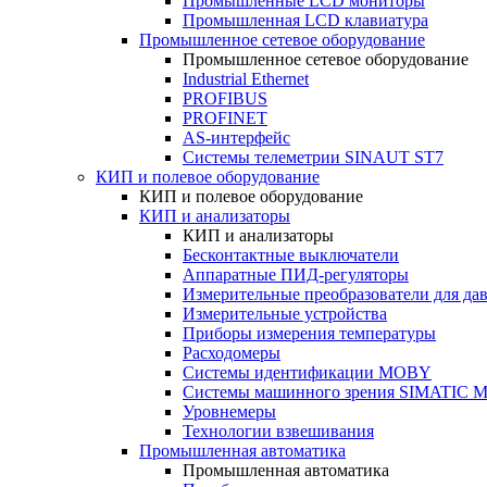
Промышленные LCD мониторы
Промышленная LCD клавиатура
Промышленное сетевое оборудование
Промышленное сетевое оборудование
Industrial Ethernet
PROFIBUS
PROFINET
AS-интерфейс
Системы телеметрии SINAUT ST7
КИП и полевое оборудование
КИП и полевое оборудование
КИП и анализаторы
КИП и анализаторы
Бесконтактные выключатели
Аппаратные ПИД-регуляторы
Измерительные преобразователи для да
Измерительные устройства
Приборы измерения температуры
Расходомеры
Системы идентификации MOBY
Системы машинного зрения SIMATIC Ma
Уровнемеры
Технологии взвешивания
Промышленная автоматика
Промышленная автоматика