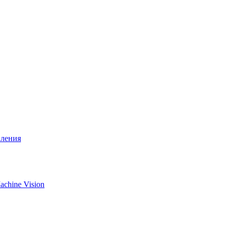
вления
chine Vision