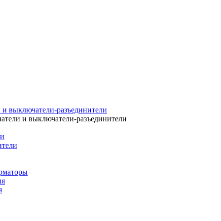
 и выключатели-разъединители
атели и выключатели-разъединители
ли
ители
рматоры
ия
я