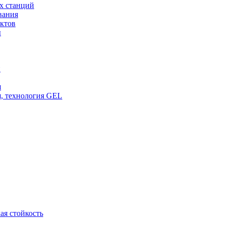
х станций
вания
ктов
ы
и
я
, технология GEL
ая стойкость