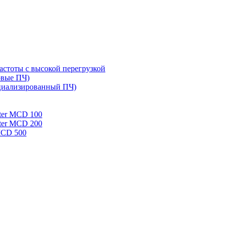
стоты с высокой перегрузкой
овые ПЧ)
циализированный ПЧ)
rter MCD 100
rter MCD 200
 MCD 500