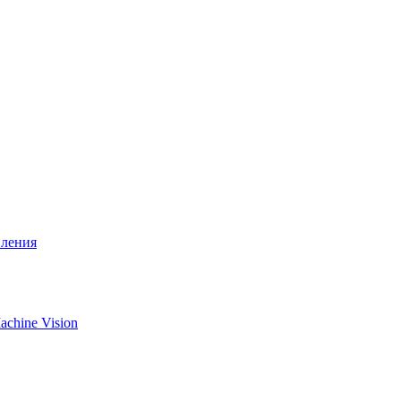
вления
chine Vision