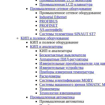
Промышленные LCD мониторы
Промышленная LCD клавиатура
Промышленное сетевое оборудование
Промышленное сетевое оборудование
Industrial Ethernet
PROFIBUS
PROFINET
AS-интерфейс
Системы телеметрии SINAUT ST7
КИП и полевое оборудование
КИП и полевое оборудование
КИП и анализаторы
КИП и анализаторы
Бесконтактные выключатели
Аппаратные ПИД-регуляторы
Измерительные преобразователи для да
Измерительные устройства
Приборы измерения температуры
Расходомеры
Системы идентификации MOBY
Системы машинного зрения SIMATIC Ma
Уровнемеры
Технологии взвешивания
Промышленная автоматика
Промышленная автоматика