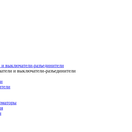
 и выключатели-разъединители
атели и выключатели-разъединители
ли
ители
рматоры
ия
я