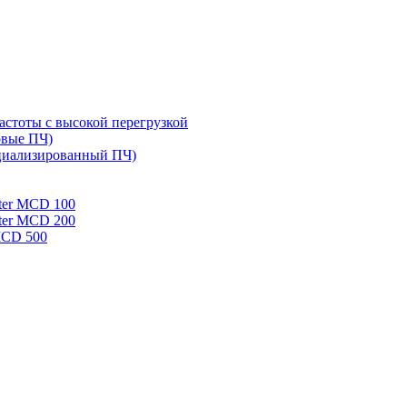
стоты с высокой перегрузкой
овые ПЧ)
циализированный ПЧ)
rter MCD 100
rter MCD 200
 MCD 500