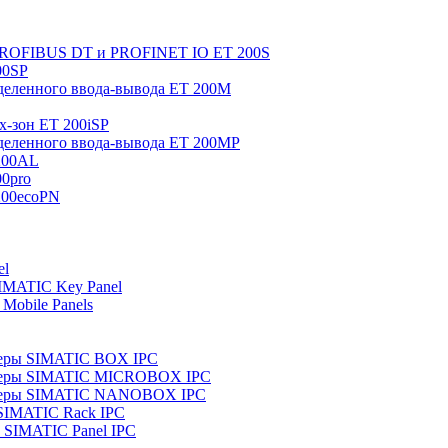
 PROFIBUS DT и PROFINET IO ET 200S
00SP
еленного ввода-вывода ET 200M
x-зон ET 200iSP
еленного ввода-вывода ET 200MP
200AL
0pro
200ecoPN
el
IMATIC Key Panel
Mobile Panels
еры SIMATIC BOX IPC
теры SIMATIC MICROBOX IPC
теры SIMATIC NANOBOX IPC
SIMATIC Rack IPC
SIMATIC Panel IPC