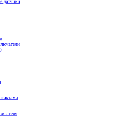
е датчики
и
ключатели
)
ы
нтактами
вигателя