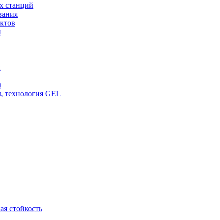
х станций
вания
ктов
ы
и
я
, технология GEL
ая стойкость