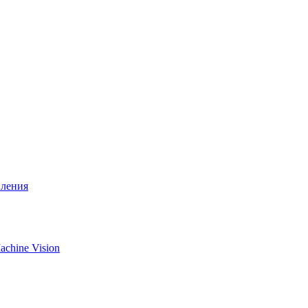
вления
chine Vision