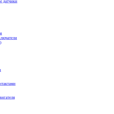
е датчики
и
ключатели
)
ы
нтактами
вигателя