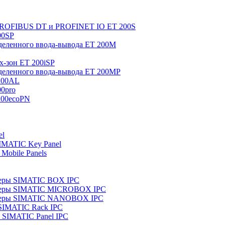
 PROFIBUS DT и PROFINET IO ET 200S
00SP
еленного ввода-вывода ET 200M
x-зон ET 200iSP
еленного ввода-вывода ET 200MP
200AL
0pro
200ecoPN
el
IMATIC Key Panel
Mobile Panels
еры SIMATIC BOX IPC
теры SIMATIC MICROBOX IPC
теры SIMATIC NANOBOX IPC
SIMATIC Rack IPC
SIMATIC Panel IPC