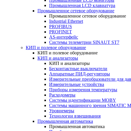
Промышленные LCD мониторы
Промышленная LCD клавиатура
Промышленное сетевое оборудование
Промышленное сетевое оборудование
Industrial Ethernet
PROFIBUS
PROFINET
AS-интерфейс
Системы телеметрии SINAUT ST7
КИП и полевое оборудование
КИП и полевое оборудование
КИП и анализаторы
КИП и анализаторы
Бесконтактные выключатели
Аппаратные ПИД-регуляторы
Измерительные преобразователи для да
Измерительные устройства
Приборы измерения температуры
Расходомеры
Системы идентификации MOBY
Системы машинного зрения SIMATIC Ma
Уровнемеры
Технологии взвешивания
Промышленная автоматика
Промышленная автоматика