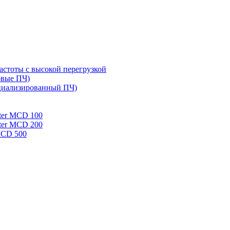
стоты с высокой перегрузкой
овые ПЧ)
циализированный ПЧ)
rter MCD 100
rter MCD 200
 MCD 500