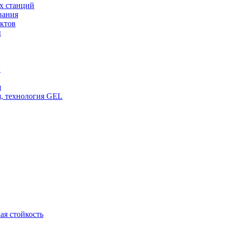
х станций
вания
ктов
ы
и
я
, технология GEL
ая стойкость