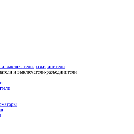
 и выключатели-разъединители
атели и выключатели-разъединители
ли
ители
рматоры
ия
я