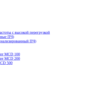
стоты с высокой перегрузкой
овые ПЧ)
циализированный ПЧ)
rter MCD 100
rter MCD 200
 MCD 500