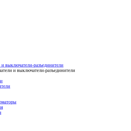
 и выключатели-разъединители
атели и выключатели-разъединители
ли
ители
рматоры
ия
я