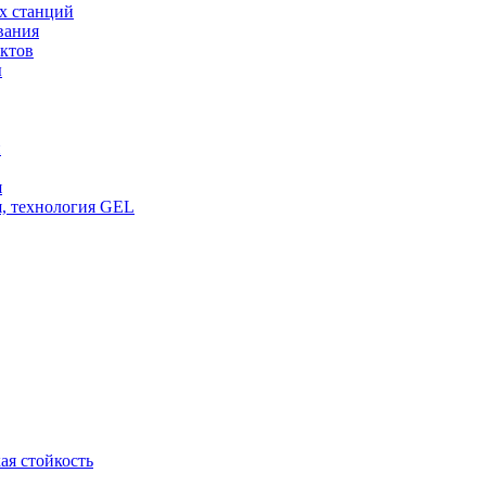
х станций
вания
ктов
ы
и
я
, технология GEL
ая стойкость