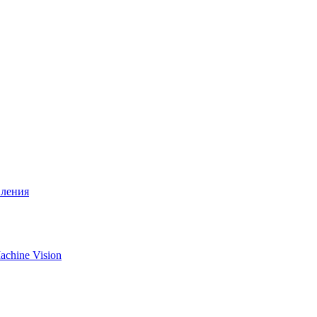
вления
chine Vision