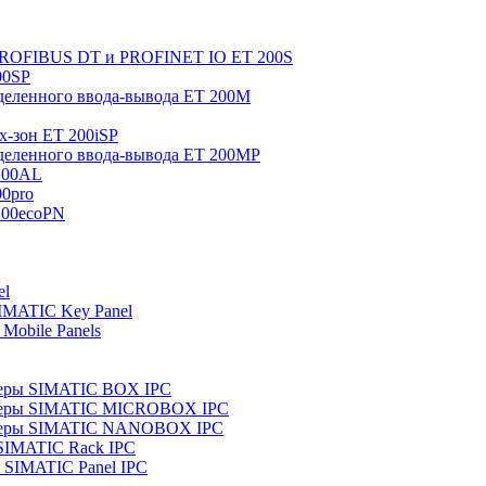
 PROFIBUS DT и PROFINET IO ET 200S
00SP
еленного ввода-вывода ET 200M
x-зон ET 200iSP
еленного ввода-вывода ET 200MP
200AL
0pro
200ecoPN
el
IMATIC Key Panel
Mobile Panels
еры SIMATIC BOX IPC
теры SIMATIC MICROBOX IPC
теры SIMATIC NANOBOX IPC
SIMATIC Rack IPC
SIMATIC Panel IPC