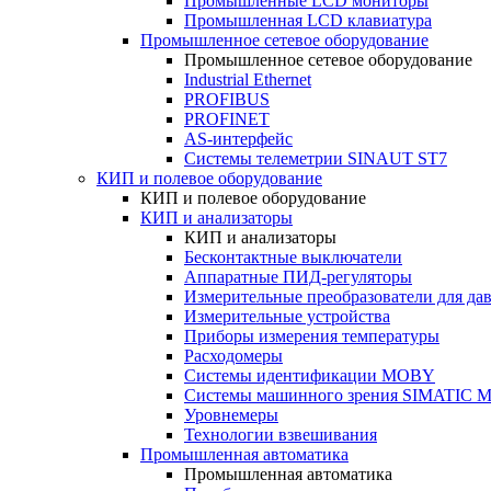
Промышленные LCD мониторы
Промышленная LCD клавиатура
Промышленное сетевое оборудование
Промышленное сетевое оборудование
Industrial Ethernet
PROFIBUS
PROFINET
AS-интерфейс
Системы телеметрии SINAUT ST7
КИП и полевое оборудование
КИП и полевое оборудование
КИП и анализаторы
КИП и анализаторы
Бесконтактные выключатели
Аппаратные ПИД-регуляторы
Измерительные преобразователи для да
Измерительные устройства
Приборы измерения температуры
Расходомеры
Системы идентификации MOBY
Системы машинного зрения SIMATIC Ma
Уровнемеры
Технологии взвешивания
Промышленная автоматика
Промышленная автоматика