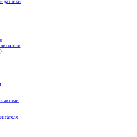
е датчики
и
ключатели
)
ы
нтактами
вигателя