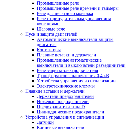
Промышленные реле
Промышленные реле времени и таймеры
Реле для печатного монтажа
Реле с принудительным управлением
контактами
Шаговые реле
Пуск и защита двигателей
Автоматические выключатели защиты
двигателя
Контакторы
Плавкие вставки и держатели
Промышленные автоматические
выключатели и выключатели-разъединители
Реле защиты электродвигателя
Трансформаторы напряжения 0,4 кВ
Устройства управления и сигнализации
Электротехнические клеммы
Плавкие вставки и держатели
Держатели предохранителей
Ножевые предохранители
Предохранители типа D
Цилиндрические предохранители
Устройства управления и сигнализации
Датчики
Концевые выключатели