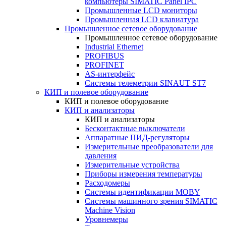
компьютеры SIMATIC Panel IPC
Промышленные LCD мониторы
Промышленная LCD клавиатура
Промышленное сетевое оборудование
Промышленное сетевое оборудование
Industrial Ethernet
PROFIBUS
PROFINET
AS-интерфейс
Системы телеметрии SINAUT ST7
КИП и полевое оборудование
КИП и полевое оборудование
КИП и анализаторы
КИП и анализаторы
Бесконтактные выключатели
Аппаратные ПИД-регуляторы
Измерительные преобразователи для
давления
Измерительные устройства
Приборы измерения температуры
Расходомеры
Системы идентификации MOBY
Системы машинного зрения SIMATIC
Machine Vision
Уровнемеры