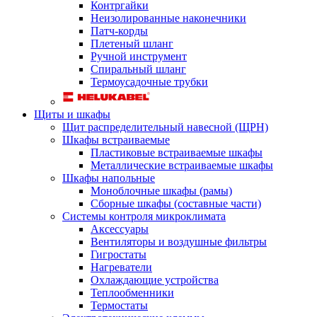
Контргайки
Неизолированные наконечники
Патч-корды
Плетеный шланг
Ручной инструмент
Спиральный шланг
Термоусадочные трубки
Щиты и шкафы
Щит распределительный навесной (ЩРН)
Шкафы встраиваемые
Пластиковые встраиваемые шкафы
Металлические встраиваемые шкафы
Шкафы напольные
Моноблочные шкафы (рамы)
Сборные шкафы (составные части)
Системы контроля микроклимата
Аксессуары
Вентиляторы и воздушные фильтры
Гигростаты
Нагреватели
Охлаждающие устройства
Теплообменники
Термостаты