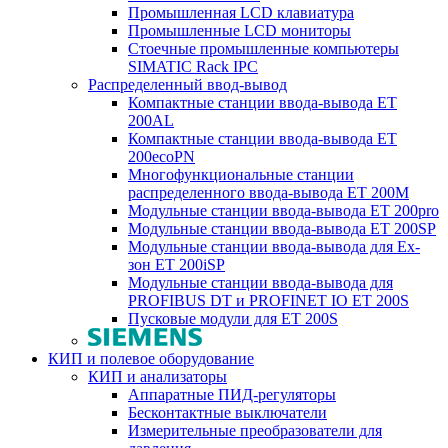
Промышленная LCD клавиатура
Промышленные LCD мониторы
Стоечные промышленные компьютеры
SIMATIC Rack IPC
Распределенный ввод-вывод
Компактные станции ввода-вывода ET
200AL
Компактные станции ввода-вывода ET
200ecoPN
Многофункциональные станции
распределенного ввода-вывода ET 200M
Модульные станции ввода-вывода ET 200pro
Модульные станции ввода-вывода ET 200SP
Модульные станции ввода-вывода для Ex-
зон ET 200iSP
Модульные станции ввода-вывода для
PROFIBUS DT и PROFINET IO ET 200S
Пусковые модули для ET 200S
КИП и полевое оборудование
КИП и анализаторы
Аппаратные ПИД-регуляторы
Бесконтактные выключатели
Измерительные преобразователи для