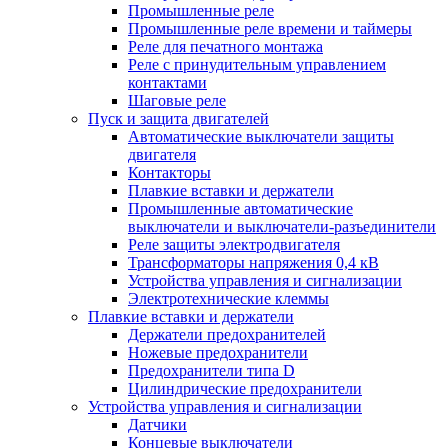
Промышленные реле
Промышленные реле времени и таймеры
Реле для печатного монтажа
Реле с принудительным управлением
контактами
Шаговые реле
Пуск и защита двигателей
Автоматические выключатели защиты
двигателя
Контакторы
Плавкие вставки и держатели
Промышленные автоматические
выключатели и выключатели-разъединители
Реле защиты электродвигателя
Трансформаторы напряжения 0,4 кВ
Устройства управления и сигнализации
Электротехнические клеммы
Плавкие вставки и держатели
Держатели предохранителей
Ножевые предохранители
Предохранители типа D
Цилиндрические предохранители
Устройства управления и сигнализации
Датчики
Концевые выключатели