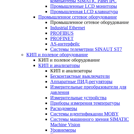
компьютеры SIMATIC Panel IPC
Промышленные LCD мониторы
Промышленная LCD клавиатура
Промышленное сетевое оборудование
Промышленное сетевое оборудование
Industrial Ethernet
PROFIBUS
PROFINET
AS-интерфейс
Системы телеметрии SINAUT ST7
КИП и полевое оборудование
КИП и полевое оборудование
КИП и анализаторы
КИП и анализаторы
Бесконтактные выключатели
Аппаратные ПИД-регуляторы
Измерительные преобразователи для
давления
Измерительные устройства
Приборы измерения температуры
Расходомеры
Системы идентификации MOBY
Системы машинного зрения SIMATIC
Machine Vision
Уровнемеры