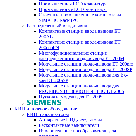
Промышленная LCD клавиатура
Промышленные LCD мониторы
Стоечные промышленные компьютеры
SIMATIC Rack IPC
Распределенный ввод-вывод
Компактные станции ввода-вывода ET
200AL
Компактные станции ввода-вывода ET
200ecoPN
Многофункциональные станции
распределенного ввода-вывода ET 200M
Модульные станции ввода-вывода ET 200pro
Модульные станции ввода-вывода ET 200SP
Модульные станции ввода-вывода для Ex-
зон ET 200iSP
Модульные станции ввода-вывода для
PROFIBUS DT и PROFINET IO ET 200S
Пусковые модули для ET 200S
КИП и полевое оборудование
КИП и анализаторы
Аппаратные ПИД-регуляторы
Бесконтактные выключатели
Измерительные преобразователи для