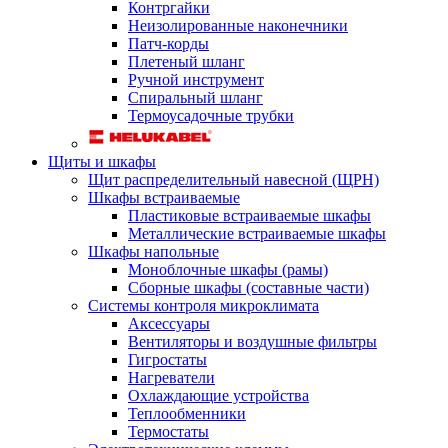
Контргайки
Неизолированные наконечники
Патч-корды
Плетеный шланг
Ручной инструмент
Спиральный шланг
Термоусадочные трубки
Щиты и шкафы
Щит распределительный навесной (ЩРН)
Шкафы встраиваемые
Пластиковые встраиваемые шкафы
Металлические встраиваемые шкафы
Шкафы напольные
Моноблочные шкафы (рамы)
Сборные шкафы (составные части)
Системы контроля микроклимата
Аксессуары
Вентиляторы и воздушные фильтры
Гигростаты
Нагреватели
Охлаждающие устройства
Теплообменники
Термостаты