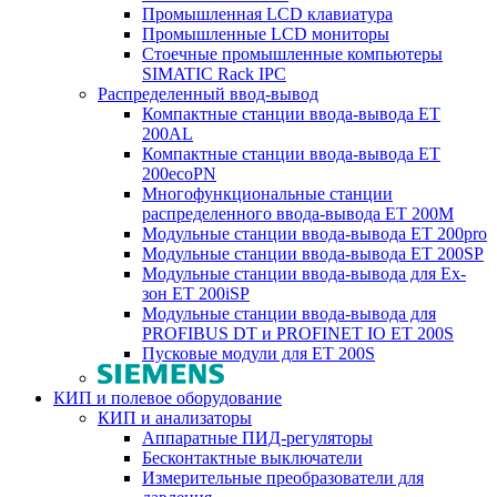
Промышленная LCD клавиатура
Промышленные LCD мониторы
Стоечные промышленные компьютеры
SIMATIC Rack IPC
Распределенный ввод-вывод
Компактные станции ввода-вывода ET
200AL
Компактные станции ввода-вывода ET
200ecoPN
Многофункциональные станции
распределенного ввода-вывода ET 200M
Модульные станции ввода-вывода ET 200pro
Модульные станции ввода-вывода ET 200SP
Модульные станции ввода-вывода для Ex-
зон ET 200iSP
Модульные станции ввода-вывода для
PROFIBUS DT и PROFINET IO ET 200S
Пусковые модули для ET 200S
КИП и полевое оборудование
КИП и анализаторы
Аппаратные ПИД-регуляторы
Бесконтактные выключатели
Измерительные преобразователи для