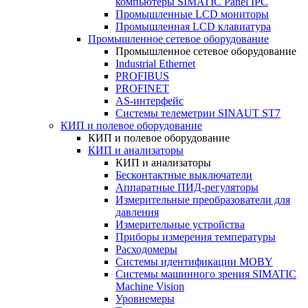
компьютеры SIMATIC Panel IPC
Промышленные LCD мониторы
Промышленная LCD клавиатура
Промышленное сетевое оборудование
Промышленное сетевое оборудование
Industrial Ethernet
PROFIBUS
PROFINET
AS-интерфейс
Системы телеметрии SINAUT ST7
КИП и полевое оборудование
КИП и полевое оборудование
КИП и анализаторы
КИП и анализаторы
Бесконтактные выключатели
Аппаратные ПИД-регуляторы
Измерительные преобразователи для
давления
Измерительные устройства
Приборы измерения температуры
Расходомеры
Системы идентификации MOBY
Системы машинного зрения SIMATIC
Machine Vision
Уровнемеры