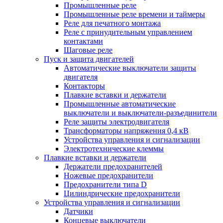
Промышленные реле
Промышленные реле времени и таймеры
Реле для печатного монтажа
Реле с принудительным управлением
контактами
Шаговые реле
Пуск и защита двигателей
Автоматические выключатели защиты
двигателя
Контакторы
Плавкие вставки и держатели
Промышленные автоматические
выключатели и выключатели-разъединители
Реле защиты электродвигателя
Трансформаторы напряжения 0,4 кВ
Устройства управления и сигнализации
Электротехнические клеммы
Плавкие вставки и держатели
Держатели предохранителей
Ножевые предохранители
Предохранители типа D
Цилиндрические предохранители
Устройства управления и сигнализации
Датчики
Концевые выключатели