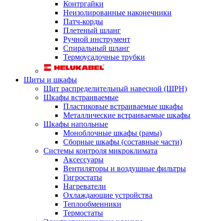
Контргайки
Неизолированные наконечники
Патч-корды
Плетеный шланг
Ручной инструмент
Спиральный шланг
Термоусадочные трубки
Щиты и шкафы
Щит распределительный навесной (ЩРН)
Шкафы встраиваемые
Пластиковые встраиваемые шкафы
Металлические встраиваемые шкафы
Шкафы напольные
Моноблочные шкафы (рамы)
Сборные шкафы (составные части)
Системы контроля микроклимата
Аксессуары
Вентиляторы и воздушные фильтры
Гигростаты
Нагреватели
Охлаждающие устройства
Теплообменники
Термостаты