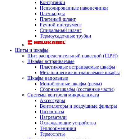
Контргайки
Неизолированные наконечники
Патч-корды
Плетеный шланг
Ручной инструмент
Спиральный шланг
Термоусадочные трубки
Щиты и шкафы
Щит распределительный навесной (ЩРН)
Шкафы встраиваемые
Пластиковые встраиваемые шкафы
Металлические встраиваемые шкафы
Шкафы напольные
Моноблочные шкафы (рамы)
Сборные шкафы (составные части)
Системы контроля микроклимата
Аксессуары
Вентиляторы и воздушные фильтры
Гигростаты
Нагреватели
Охлаждающие устройства
Теплообменники
Термостаты