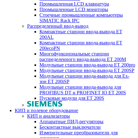
Промышленная LCD клавиатура
Промышленные LCD мониторы
Стоечные промышленные компьютеры
SIMATIC Rack IPC
Распределенный ввод-вывод
Компактные станции ввода-вывода ET
200AL
Компактные станции ввода-вывода ET
200ecoPN
Многофункциональные станции
распределенного ввода-вывода ET 200M
Модульные станции ввода-вывода ET 200pro
Модульные станции ввода-вывода ET 200SP
Модульные станции ввода-вывода для Ex-
зон ET 200iSP
Модульные станции ввода-вывода для
PROFIBUS DT и PROFINET IO ET 200S
Пусковые модули для ET 200S
КИП и полевое оборудование
КИП и анализаторы
Аппаратные ПИД-регуляторы
Бесконтактные выключатели
Измерительные преобразователи для