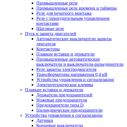
Промышленные реле
Промышленные реле времени и таймеры
Реле для печатного монтажа
Реле с принудительным управлением
контактами
Шаговые реле
Пуск и защита двигателей
Автоматические выключатели защиты
двигателя
Контакторы
Плавкие вставки и держатели
Промышленные автоматические
выключатели и выключатели-разъединители
Реле защиты электродвигателя
Трансформаторы напряжения 0,4 кВ
Устройства управления и сигнализации
Электротехнические клеммы
Плавкие вставки и держатели
Держатели предохранителей
Ножевые предохранители
Предохранители типа D
Цилиндрические предохранители
Устройства управления и сигнализации
Датчики
Концевые выключатели