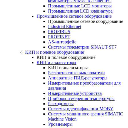
компьютеры SIMATIC Panel IPC
Промышленные LCD мониторы
Промышленная LCD клавиатура
Промышленное сетевое оборудование
Промышленное сетевое оборудование
Industrial Ethernet
PROFIBUS
PROFINET
AS-интерфейс
Системы телеметрии SINAUT ST7
КИП и полевое оборудование
КИП и полевое оборудование
КИП и анализаторы
КИП и анализаторы
Бесконтактные выключатели
Аппаратные ПИД-регуляторы
Измерительные преобразователи для
давления
Измерительные устройства
Приборы измерения температуры
Расходомеры
Системы идентификации MOBY
Системы машинного зрения SIMATIC
Machine Vision
Уровнемеры