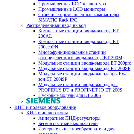
Промышленная LCD клавиатура
Промышленные LCD мониторы
Стоечные промышленные компьютеры
SIMATIC Rack IPC
Распределенный ввод-вывод
Компактные станции ввода-вывода ET
200AL
Компактные станции ввода-вывода ET
200ecoPN
Многофункциональные станции
распределенного ввода-вывода ET 200M
Модульные станции ввода-вывода ET 200pro
Модульные станции ввода-вывода ET 200SP
Модульные станции ввода-вывода для Ex-
зон ET 200iSP
Модульные станции ввода-вывода для
PROFIBUS DT и PROFINET IO ET 200S
Пусковые модули для ET 200S
КИП и полевое оборудование
КИП и анализаторы
Аппаратные ПИД-регуляторы
Бесконтактные выключатели
Измерительные преобразователи для