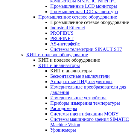
компьютеры SIMATIC Panel IPC
Промышленные LCD мониторы
Промышленная LCD клавиатура
Промышленное сетевое оборудование
Промышленное сетевое оборудование
Industrial Ethernet
PROFIBUS
PROFINET
AS-интерфейс
Системы телеметрии SINAUT ST7
КИП и полевое оборудование
КИП и полевое оборудование
КИП и анализаторы
КИП и анализаторы
Бесконтактные выключатели
Аппаратные ПИД-регуляторы
Измерительные преобразователи для
давления
Измерительные устройства
Приборы измерения температуры
Расходомеры
Системы идентификации MOBY
Системы машинного зрения SIMATIC
Machine Vision
Уровнемеры