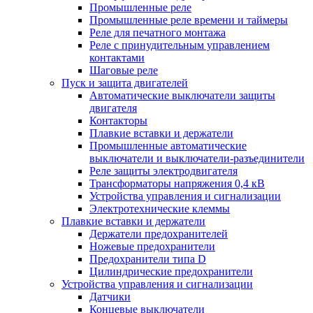
Промышленные реле
Промышленные реле времени и таймеры
Реле для печатного монтажа
Реле с принудительным управлением
контактами
Шаговые реле
Пуск и защита двигателей
Автоматические выключатели защиты
двигателя
Контакторы
Плавкие вставки и держатели
Промышленные автоматические
выключатели и выключатели-разъединители
Реле защиты электродвигателя
Трансформаторы напряжения 0,4 кВ
Устройства управления и сигнализации
Электротехнические клеммы
Плавкие вставки и держатели
Держатели предохранителей
Ножевые предохранители
Предохранители типа D
Цилиндрические предохранители
Устройства управления и сигнализации
Датчики
Концевые выключатели