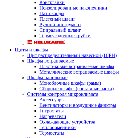
Контргайки
Неизолированные наконечники
Патч-корды
Плетеный шланг
Ручной инструмент
Спиральный шланг
Термоусадочные трубки
Щиты и шкафы
Щит распределительный навесной (ЩРН)
Шкафы встраиваемые
Пластиковые встраиваемые шкафы
Металлические встраиваемые шкафы
Шкафы напольные
Моноблочные шкафы (рамы)
Сборные шкафы (составные части)
Системы контроля микроклимата
Аксессуары
Вентиляторы и воздушные фильтры
Гигростаты
Нагреватели
Охлаждающие устройства
Теплообменники
Термостаты