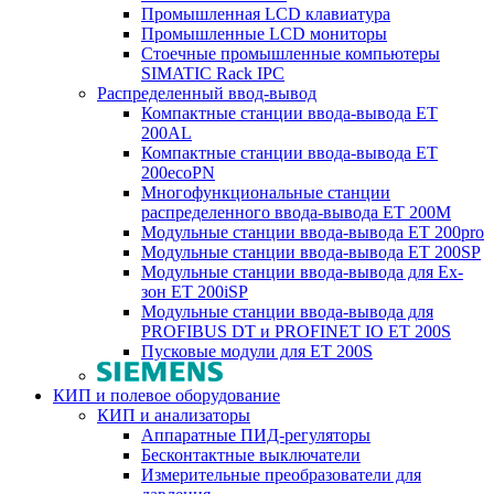
Промышленная LCD клавиатура
Промышленные LCD мониторы
Стоечные промышленные компьютеры
SIMATIC Rack IPC
Распределенный ввод-вывод
Компактные станции ввода-вывода ET
200AL
Компактные станции ввода-вывода ET
200ecoPN
Многофункциональные станции
распределенного ввода-вывода ET 200M
Модульные станции ввода-вывода ET 200pro
Модульные станции ввода-вывода ET 200SP
Модульные станции ввода-вывода для Ex-
зон ET 200iSP
Модульные станции ввода-вывода для
PROFIBUS DT и PROFINET IO ET 200S
Пусковые модули для ET 200S
КИП и полевое оборудование
КИП и анализаторы
Аппаратные ПИД-регуляторы
Бесконтактные выключатели
Измерительные преобразователи для