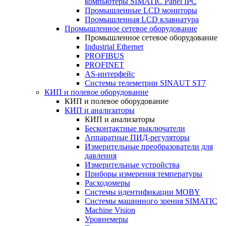
компьютеры SIMATIC Panel IPC
Промышленные LCD мониторы
Промышленная LCD клавиатура
Промышленное сетевое оборудование
Промышленное сетевое оборудование
Industrial Ethernet
PROFIBUS
PROFINET
AS-интерфейс
Системы телеметрии SINAUT ST7
КИП и полевое оборудование
КИП и полевое оборудование
КИП и анализаторы
КИП и анализаторы
Бесконтактные выключатели
Аппаратные ПИД-регуляторы
Измерительные преобразователи для
давления
Измерительные устройства
Приборы измерения температуры
Расходомеры
Системы идентификации MOBY
Системы машинного зрения SIMATIC
Machine Vision
Уровнемеры