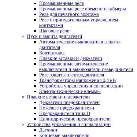
Промышленные реле
Промышленные реле времени и таймеры
Реле для печатного монтажа
Реле с принудительным управлением
контактами
Шаговые реле
Пуск и защита двигателей
Автоматические выключатели защиты
двигателя
Контакторы
Плавкие вставки и держатели
Промышленные автоматические
выключатели и выключатели-разъединители
Реле защиты электродвигателя
Трансформаторы напряжения 0,4 кВ
Устройства управления и сигнализации
Электротехнические клеммы
Плавкие вставки и держатели
Держатели предохранителей
Ножевые предохранители
Предохранители типа D
Цилиндрические предохранители
Устройства управления и сигнализации
Датчики
Концевые выключатели