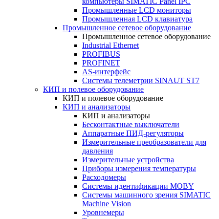
компьютеры SIMATIC Panel IPC
Промышленные LCD мониторы
Промышленная LCD клавиатура
Промышленное сетевое оборудование
Промышленное сетевое оборудование
Industrial Ethernet
PROFIBUS
PROFINET
AS-интерфейс
Системы телеметрии SINAUT ST7
КИП и полевое оборудование
КИП и полевое оборудование
КИП и анализаторы
КИП и анализаторы
Бесконтактные выключатели
Аппаратные ПИД-регуляторы
Измерительные преобразователи для
давления
Измерительные устройства
Приборы измерения температуры
Расходомеры
Системы идентификации MOBY
Системы машинного зрения SIMATIC
Machine Vision
Уровнемеры