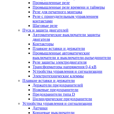
Промышленные реле
Промышленные реле времени и таймеры
Реле для печатного монтажа
Реле с принудительным управлением
контактами
Шаговые реле
Пуск и защита двигателей
Автоматические выключатели защиты
двигателя
Контакторы
Плавкие вставки и держатели
Промышленные автоматические
выключатели и выключатели-разъединители
Реле защиты электродвигателя
Трансформаторы напряжения 0,4 кВ
Устройства управления и сигнализации
Электротехнические клеммы
Плавкие вставки и держатели
Держатели предохранителей
Ножевые предохранители
Предохранители типа D
Цилиндрические предохранители
Устройства управления и сигнализации
Датчики
Концевые выключатели