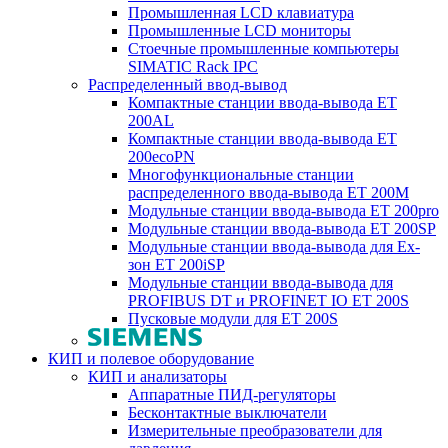
Промышленная LCD клавиатура
Промышленные LCD мониторы
Стоечные промышленные компьютеры
SIMATIC Rack IPC
Распределенный ввод-вывод
Компактные станции ввода-вывода ET
200AL
Компактные станции ввода-вывода ET
200ecoPN
Многофункциональные станции
распределенного ввода-вывода ET 200M
Модульные станции ввода-вывода ET 200pro
Модульные станции ввода-вывода ET 200SP
Модульные станции ввода-вывода для Ex-
зон ET 200iSP
Модульные станции ввода-вывода для
PROFIBUS DT и PROFINET IO ET 200S
Пусковые модули для ET 200S
КИП и полевое оборудование
КИП и анализаторы
Аппаратные ПИД-регуляторы
Бесконтактные выключатели
Измерительные преобразователи для