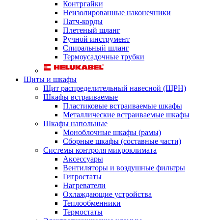
Контргайки
Неизолированные наконечники
Патч-корды
Плетеный шланг
Ручной инструмент
Спиральный шланг
Термоусадочные трубки
Щиты и шкафы
Щит распределительный навесной (ЩРН)
Шкафы встраиваемые
Пластиковые встраиваемые шкафы
Металлические встраиваемые шкафы
Шкафы напольные
Моноблочные шкафы (рамы)
Сборные шкафы (составные части)
Системы контроля микроклимата
Аксессуары
Вентиляторы и воздушные фильтры
Гигростаты
Нагреватели
Охлаждающие устройства
Теплообменники
Термостаты