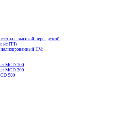
стоты с высокой перегрузкой
овые ПЧ)
циализированный ПЧ)
rter MCD 100
rter MCD 200
 MCD 500