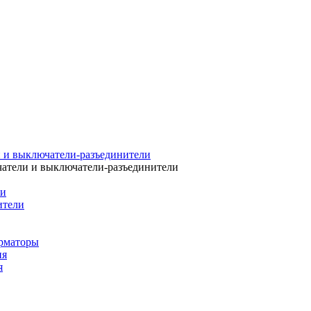
 и выключатели-разъединители
атели и выключатели-разъединители
ли
ители
рматоры
ия
я