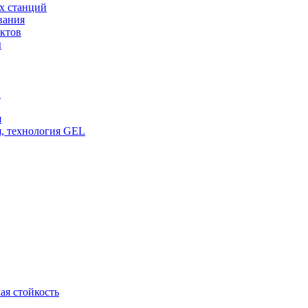
х станций
вания
ктов
ы
и
я
, технология GEL
ая стойкость