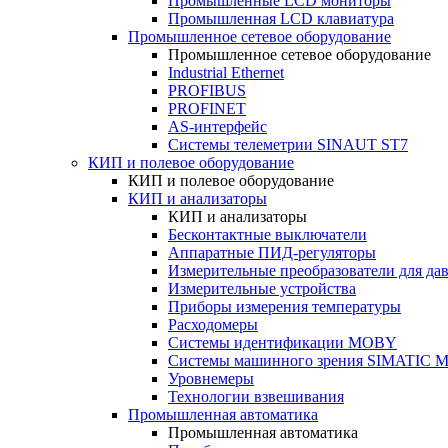
Промышленные LCD мониторы
Промышленная LCD клавиатура
Промышленное сетевое оборудование
Промышленное сетевое оборудование
Industrial Ethernet
PROFIBUS
PROFINET
AS-интерфейс
Системы телеметрии SINAUT ST7
КИП и полевое оборудование
КИП и полевое оборудование
КИП и анализаторы
КИП и анализаторы
Бесконтактные выключатели
Аппаратные ПИД-регуляторы
Измерительные преобразователи для да
Измерительные устройства
Приборы измерения температуры
Расходомеры
Системы идентификации MOBY
Системы машинного зрения SIMATIC Ma
Уровнемеры
Технологии взвешивания
Промышленная автоматика
Промышленная автоматика