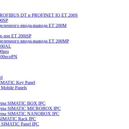
 PROFIBUS DT и PROFINET IO ET 200S
00SP
еленного ввода-вывода ET 200M
x-зон ET 200iSP
еленного ввода-вывода ET 200MP
200AL
0pro
200ecoPN
el
IMATIC Key Panel
Mobile Panels
еры SIMATIC BOX IPC
теры SIMATIC MICROBOX IPC
теры SIMATIC NANOBOX IPC
SIMATIC Rack IPC
SIMATIC Panel IPC