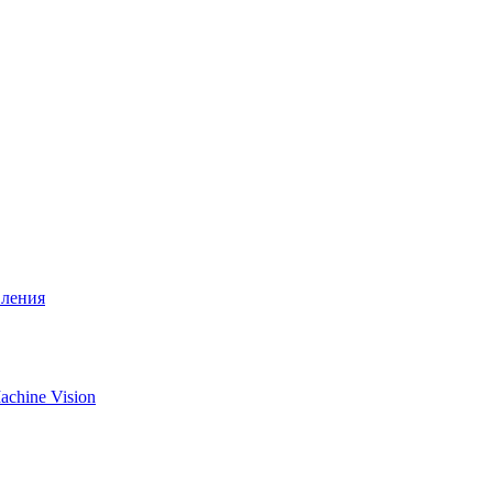
вления
chine Vision