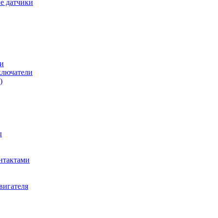
е датчики
и
ключатели
)
ы
нтактами
вигателя