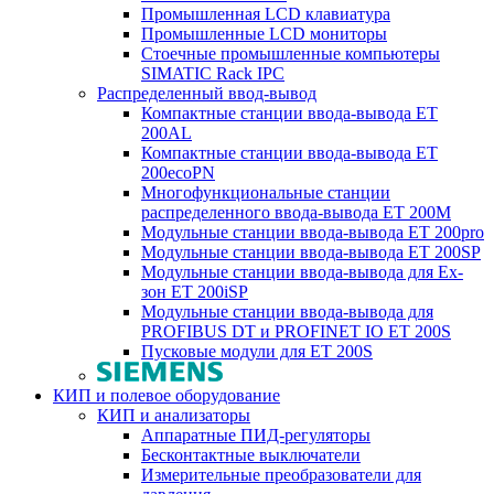
Промышленная LCD клавиатура
Промышленные LCD мониторы
Стоечные промышленные компьютеры
SIMATIC Rack IPC
Распределенный ввод-вывод
Компактные станции ввода-вывода ET
200AL
Компактные станции ввода-вывода ET
200ecoPN
Многофункциональные станции
распределенного ввода-вывода ET 200M
Модульные станции ввода-вывода ET 200pro
Модульные станции ввода-вывода ET 200SP
Модульные станции ввода-вывода для Ex-
зон ET 200iSP
Модульные станции ввода-вывода для
PROFIBUS DT и PROFINET IO ET 200S
Пусковые модули для ET 200S
КИП и полевое оборудование
КИП и анализаторы
Аппаратные ПИД-регуляторы
Бесконтактные выключатели
Измерительные преобразователи для