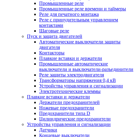
Промышленные реле
Промышленные реле времени и таймеры
Реле для печатного монтажа
Реле с принудительным управлением
контактами
Шаговые реле
Пуск и защита двигателей
Автоматические выключатели защиты
двигателя
Контакторы
Плавкие вставки и держатели
Промышленные автоматические
выключатели и выключатели-разъединители
Реле защиты электродвигателя
Трансформаторы напряжения 0,4 кВ
Устройства управления и сигнализации
Электротехнические клеммы
Плавкие вставки и держатели
Держатели предохранителей
Ножевые предохранители
Предохранители типа D
Цилиндрические предохранители
Устройства управления и сигнализации
Датчики
Концевые выключатели