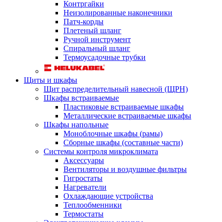
Контргайки
Неизолированные наконечники
Патч-корды
Плетеный шланг
Ручной инструмент
Спиральный шланг
Термоусадочные трубки
Щиты и шкафы
Щит распределительный навесной (ЩРН)
Шкафы встраиваемые
Пластиковые встраиваемые шкафы
Металлические встраиваемые шкафы
Шкафы напольные
Моноблочные шкафы (рамы)
Сборные шкафы (составные части)
Системы контроля микроклимата
Аксессуары
Вентиляторы и воздушные фильтры
Гигростаты
Нагреватели
Охлаждающие устройства
Теплообменники
Термостаты