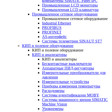
компьютеры SIMATIC Panel IPC
Промышленные LCD мониторы
Промышленная LCD клавиатура
Промышленное сетевое оборудование
Промышленное сетевое оборудование
Industrial Ethernet
PROFIBUS
PROFINET
AS-интерфейс
Системы телеметрии SINAUT ST7
КИП и полевое оборудование
КИП и полевое оборудование
КИП и анализаторы
КИП и анализаторы
Бесконтактные выключатели
Аппаратные ПИД-регуляторы
Измерительные преобразователи для
давления
Измерительные устройства
Приборы измерения температуры
Расходомеры
Системы идентификации MOBY
Системы машинного зрения SIMATIC
Machine Vision
Уровнемеры