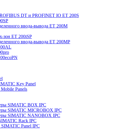
 PROFIBUS DT и PROFINET IO ET 200S
00SP
еленного ввода-вывода ET 200M
x-зон ET 200iSP
еленного ввода-вывода ET 200MP
200AL
0pro
200ecoPN
el
IMATIC Key Panel
Mobile Panels
еры SIMATIC BOX IPC
теры SIMATIC MICROBOX IPC
теры SIMATIC NANOBOX IPC
SIMATIC Rack IPC
SIMATIC Panel IPC