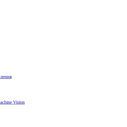
вления
chine Vision