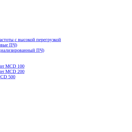
стоты с высокой перегрузкой
овые ПЧ)
циализированный ПЧ)
rter MCD 100
rter MCD 200
 MCD 500