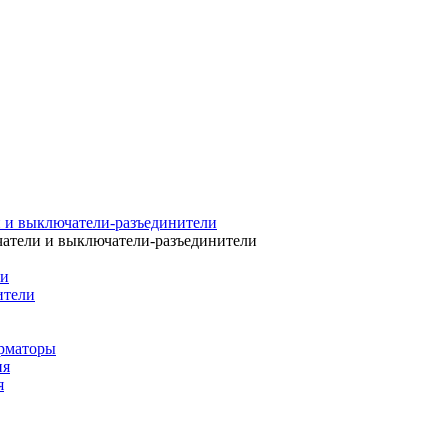
 и выключатели-разъединители
атели и выключатели-разъединители
ли
ители
рматоры
ия
я