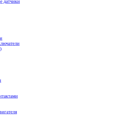
е датчики
и
ключатели
)
ы
нтактами
вигателя