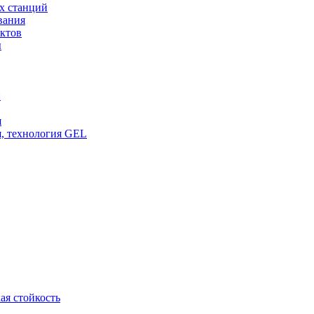
х станций
вания
ктов
ы
и
я
, технология GEL
ая стойкость