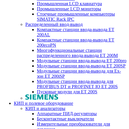
Промышленная LCD клавиатура
Промышленные LCD мониторы
Стоечные промышленные компьютеры
SIMATIC Rack IPC
Распределенный ввод-вывод
Компактные станции ввода-вывода ET
200AL
Компактные станции ввода-вывода ET
200ecoPN
Многофункциональные станции
распределенного ввода-вывода ET 200M
Модульные станции ввода-вывода ET 200pro
Модульные станции ввода-вывода ET 200SP
Модульные станции ввода-вывода для Ex-
зон ET 200iSP
Модульные станции ввода-вывода для
PROFIBUS DT и PROFINET IO ET 200S
Пусковые модули для ET 200S
КИП и полевое оборудование
КИП и анализаторы
Аппаратные ПИД-регуляторы
Бесконтактные выключатели
Измерительные преобразователи для