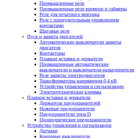
Промышленные реле
Промышленные реле времени и таймеры
Реле для печатного монтажа
Реле с принудительным управлением
контактами
Шаговые реле
Пуск и защита двигателей
Автоматические выключатели защиты
двигателя
Контакторы
Плавкие вставки и держатели
Промышленные автоматические
выключатели и выключатели-разъединители
Реле защиты электродвигателя
Трансформаторы напряжения 0,4 кВ
Устройства управления и сигнализации
Электротехнические клеммы
Плавкие вставки и держатели
Держатели предохранителей
Ножевые предохранители
Предохранители типа D
Цилиндрические предохранители
Устройства управления и сигнализации
Датчики
Концевые выключатели