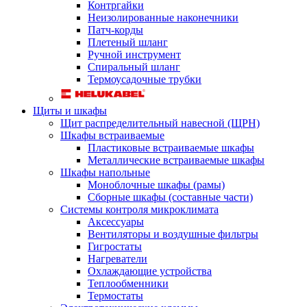
Контргайки
Неизолированные наконечники
Патч-корды
Плетеный шланг
Ручной инструмент
Спиральный шланг
Термоусадочные трубки
Щиты и шкафы
Щит распределительный навесной (ЩРН)
Шкафы встраиваемые
Пластиковые встраиваемые шкафы
Металлические встраиваемые шкафы
Шкафы напольные
Моноблочные шкафы (рамы)
Сборные шкафы (составные части)
Системы контроля микроклимата
Аксессуары
Вентиляторы и воздушные фильтры
Гигростаты
Нагреватели
Охлаждающие устройства
Теплообменники
Термостаты