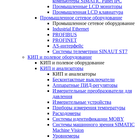
компьютеры SIMATIC Panel IPC
Промышленные LCD мониторы
Промышленная LCD клавиатура
Промышленное сетевое оборудование
Промышленное сетевое оборудование
Industrial Ethernet
PROFIBUS
PROFINET
AS-интерфейс
Системы телеметрии SINAUT ST7
КИП и полевое оборудование
КИП и полевое оборудование
КИП и анализаторы
КИП и анализаторы
Бесконтактные выключатели
Аппаратные ПИД-регуляторы
Измерительные преобразователи для
давления
Измерительные устройства
Приборы измерения температуры
Расходомеры
Системы идентификации MOBY
Системы машинного зрения SIMATIC
Machine Vision
Уровнемеры