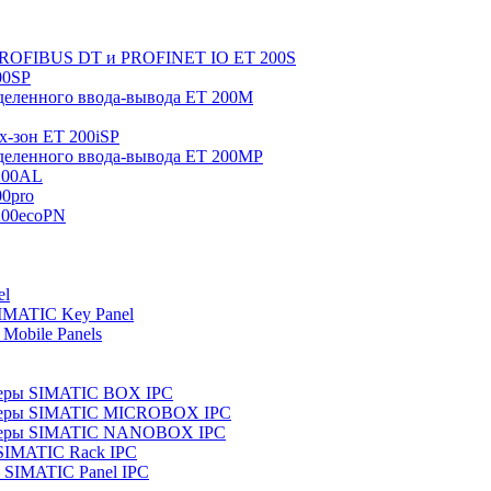
 PROFIBUS DT и PROFINET IO ET 200S
00SP
еленного ввода-вывода ET 200M
x-зон ET 200iSP
еленного ввода-вывода ET 200MP
200AL
0pro
200ecoPN
el
IMATIC Key Panel
Mobile Panels
еры SIMATIC BOX IPC
теры SIMATIC MICROBOX IPC
теры SIMATIC NANOBOX IPC
SIMATIC Rack IPC
SIMATIC Panel IPC