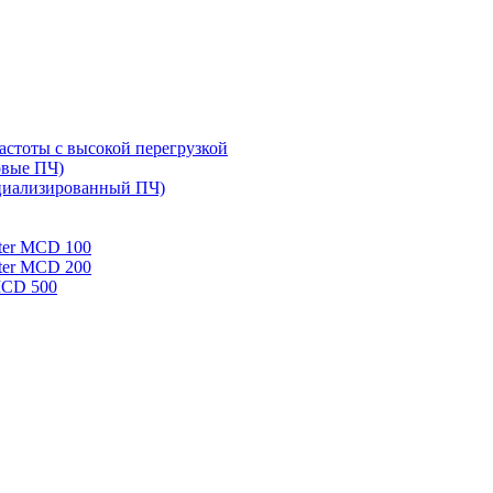
стоты с высокой перегрузкой
овые ПЧ)
циализированный ПЧ)
rter MCD 100
rter MCD 200
 MCD 500