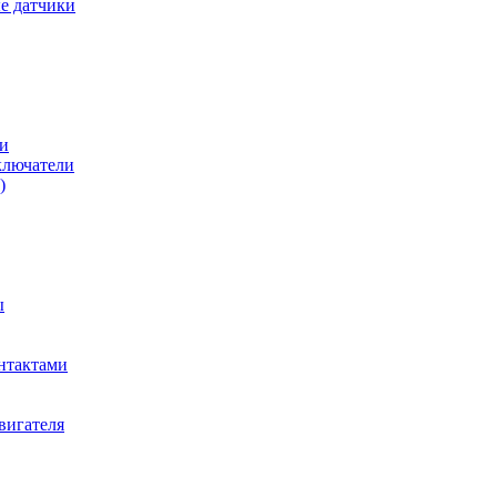
е датчики
и
ключатели
)
ы
нтактами
вигателя