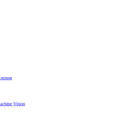
вления
chine Vision