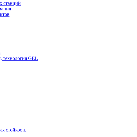
х станций
вания
ктов
ы
и
я
, технология GEL
ая стойкость