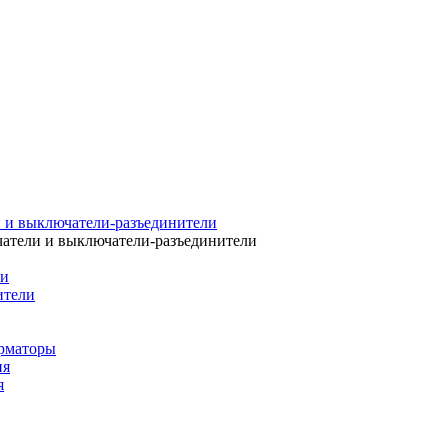
 и выключатели-разъединители
атели и выключатели-разъединители
ли
ители
рматоры
ия
я