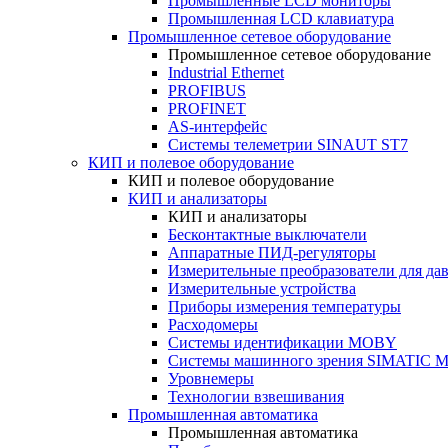
Промышленные LCD мониторы
Промышленная LCD клавиатура
Промышленное сетевое оборудование
Промышленное сетевое оборудование
Industrial Ethernet
PROFIBUS
PROFINET
AS-интерфейс
Системы телеметрии SINAUT ST7
КИП и полевое оборудование
КИП и полевое оборудование
КИП и анализаторы
КИП и анализаторы
Бесконтактные выключатели
Аппаратные ПИД-регуляторы
Измерительные преобразователи для да
Измерительные устройства
Приборы измерения температуры
Расходомеры
Системы идентификации MOBY
Системы машинного зрения SIMATIC Ma
Уровнемеры
Технологии взвешивания
Промышленная автоматика
Промышленная автоматика