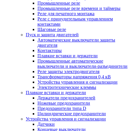
Промышленные реле
Промышленные реле времени и таймеры
Реле для печатного монтажа
Реле с принудительным управлением
контактами
Шаговые реле
Пуск и защита двигателей
Автоматические выключатели защиты
двигателя
Контакторы
Плавкие вставки и держатели
Промышленные автоматические
выключатели и выключатели-разъединители
Реле защиты электродвигателя
Трансформаторы напряжения 0,4 кВ
Устройства управления и сигнализации
Электротехнические клеммы
Плавкие вставки и держатели
Держатели предохранителей
Ножевые предохранители
Предохранители типа D
Цилиндрические предохранители
Устройства управления и сигнализации
Датчики
Концевые выключатели