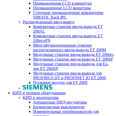
Промышленная LCD клавиатура
Промышленные LCD мониторы
Стоечные промышленные компьютеры
SIMATIC Rack IPC
Распределенный ввод-вывод
Компактные станции ввода-вывода ET
200AL
Компактные станции ввода-вывода ET
200ecoPN
Многофункциональные станции
распределенного ввода-вывода ET 200M
Модульные станции ввода-вывода ET 200pro
Модульные станции ввода-вывода ET 200SP
Модульные станции ввода-вывода для Ex-
зон ET 200iSP
Модульные станции ввода-вывода для
PROFIBUS DT и PROFINET IO ET 200S
Пусковые модули для ET 200S
КИП и полевое оборудование
КИП и анализаторы
Аппаратные ПИД-регуляторы
Бесконтактные выключатели
Измерительные преобразователи для