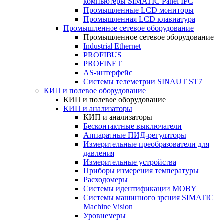
компьютеры SIMATIC Panel IPC
Промышленные LCD мониторы
Промышленная LCD клавиатура
Промышленное сетевое оборудование
Промышленное сетевое оборудование
Industrial Ethernet
PROFIBUS
PROFINET
AS-интерфейс
Системы телеметрии SINAUT ST7
КИП и полевое оборудование
КИП и полевое оборудование
КИП и анализаторы
КИП и анализаторы
Бесконтактные выключатели
Аппаратные ПИД-регуляторы
Измерительные преобразователи для
давления
Измерительные устройства
Приборы измерения температуры
Расходомеры
Системы идентификации MOBY
Системы машинного зрения SIMATIC
Machine Vision
Уровнемеры