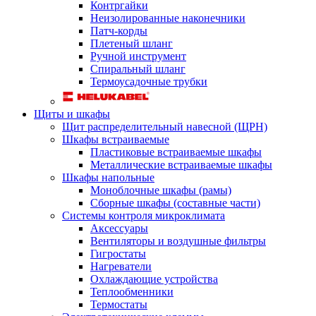
Контргайки
Неизолированные наконечники
Патч-корды
Плетеный шланг
Ручной инструмент
Спиральный шланг
Термоусадочные трубки
Щиты и шкафы
Щит распределительный навесной (ЩРН)
Шкафы встраиваемые
Пластиковые встраиваемые шкафы
Металлические встраиваемые шкафы
Шкафы напольные
Моноблочные шкафы (рамы)
Сборные шкафы (составные части)
Системы контроля микроклимата
Аксессуары
Вентиляторы и воздушные фильтры
Гигростаты
Нагреватели
Охлаждающие устройства
Теплообменники
Термостаты