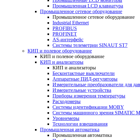
Промышленные LCD мониторы
Промышленная LCD клавиатура
Промышленное сетевое оборудование
Промышленное сетевое оборудование
Industrial Ethernet
PROFIBUS
PROFINET
AS-интерфейс
Системы телеметрии SINAUT ST7
КИП и полевое оборудование
КИП и полевое оборудование
КИП и анализаторы
КИП и анализаторы
Бесконтактные выключатели
Аппаратные ПИД-регуляторы
Измерительные преобразователи для да
Измерительные устройства
Приборы измерения температуры
Расходомеры
Системы идентификации MOBY
Системы машинного зрения SIMATIC Ma
Уровнемеры
Технологии взвешивания
Промышленная автоматика
Промышленная автоматика