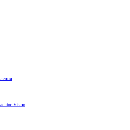
вления
chine Vision