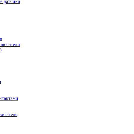
е датчики
и
ключатели
)
ы
нтактами
вигателя