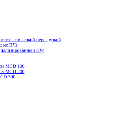
стоты с высокой перегрузкой
овые ПЧ)
циализированный ПЧ)
rter MCD 100
rter MCD 200
 MCD 500