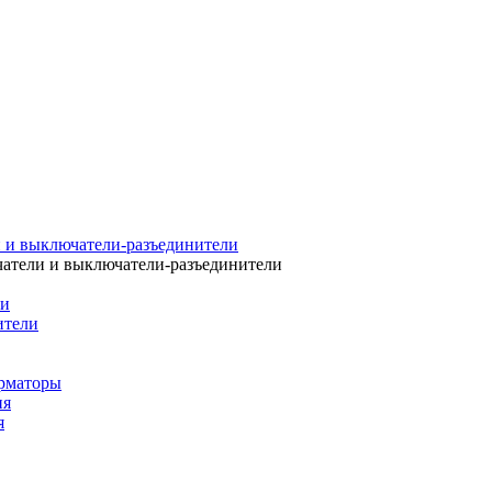
 и выключатели-разъединители
атели и выключатели-разъединители
ли
ители
рматоры
ия
я