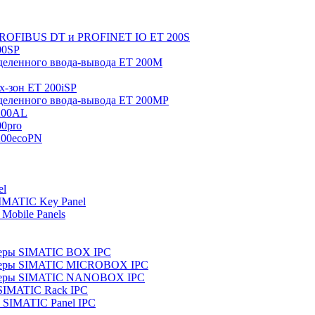
 PROFIBUS DT и PROFINET IO ET 200S
00SP
еленного ввода-вывода ET 200M
x-зон ET 200iSP
еленного ввода-вывода ET 200MP
200AL
0pro
200ecoPN
el
IMATIC Key Panel
Mobile Panels
еры SIMATIC BOX IPC
теры SIMATIC MICROBOX IPC
теры SIMATIC NANOBOX IPC
SIMATIC Rack IPC
SIMATIC Panel IPC