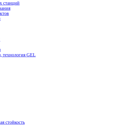
х станций
вания
ктов
ы
и
я
, технология GEL
ая стойкость