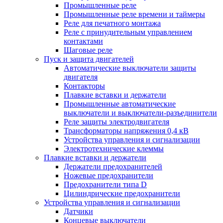
Промышленные реле
Промышленные реле времени и таймеры
Реле для печатного монтажа
Реле с принудительным управлением
контактами
Шаговые реле
Пуск и защита двигателей
Автоматические выключатели защиты
двигателя
Контакторы
Плавкие вставки и держатели
Промышленные автоматические
выключатели и выключатели-разъединители
Реле защиты электродвигателя
Трансформаторы напряжения 0,4 кВ
Устройства управления и сигнализации
Электротехнические клеммы
Плавкие вставки и держатели
Держатели предохранителей
Ножевые предохранители
Предохранители типа D
Цилиндрические предохранители
Устройства управления и сигнализации
Датчики
Концевые выключатели