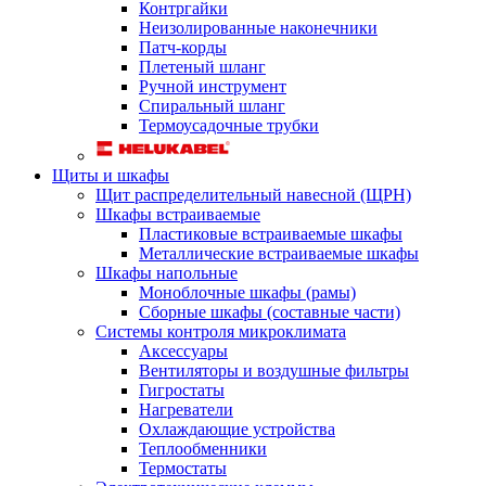
Контргайки
Неизолированные наконечники
Патч-корды
Плетеный шланг
Ручной инструмент
Спиральный шланг
Термоусадочные трубки
Щиты и шкафы
Щит распределительный навесной (ЩРН)
Шкафы встраиваемые
Пластиковые встраиваемые шкафы
Металлические встраиваемые шкафы
Шкафы напольные
Моноблочные шкафы (рамы)
Сборные шкафы (составные части)
Системы контроля микроклимата
Аксессуары
Вентиляторы и воздушные фильтры
Гигростаты
Нагреватели
Охлаждающие устройства
Теплообменники
Термостаты