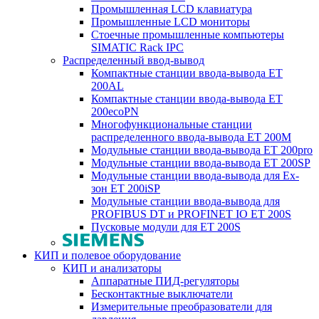
Промышленная LCD клавиатура
Промышленные LCD мониторы
Стоечные промышленные компьютеры
SIMATIC Rack IPC
Распределенный ввод-вывод
Компактные станции ввода-вывода ET
200AL
Компактные станции ввода-вывода ET
200ecoPN
Многофункциональные станции
распределенного ввода-вывода ET 200M
Модульные станции ввода-вывода ET 200pro
Модульные станции ввода-вывода ET 200SP
Модульные станции ввода-вывода для Ex-
зон ET 200iSP
Модульные станции ввода-вывода для
PROFIBUS DT и PROFINET IO ET 200S
Пусковые модули для ET 200S
КИП и полевое оборудование
КИП и анализаторы
Аппаратные ПИД-регуляторы
Бесконтактные выключатели
Измерительные преобразователи для