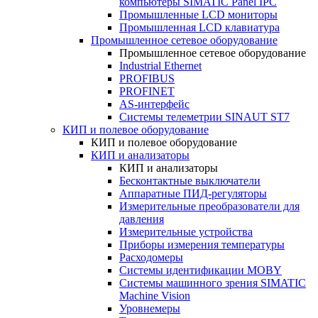
компьютеры SIMATIC Panel IPC
Промышленные LCD мониторы
Промышленная LCD клавиатура
Промышленное сетевое оборудование
Промышленное сетевое оборудование
Industrial Ethernet
PROFIBUS
PROFINET
AS-интерфейс
Системы телеметрии SINAUT ST7
КИП и полевое оборудование
КИП и полевое оборудование
КИП и анализаторы
КИП и анализаторы
Бесконтактные выключатели
Аппаратные ПИД-регуляторы
Измерительные преобразователи для
давления
Измерительные устройства
Приборы измерения температуры
Расходомеры
Системы идентификации MOBY
Системы машинного зрения SIMATIC
Machine Vision
Уровнемеры