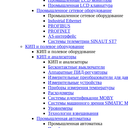
Промышленные LCD мониторы
Промышленная LCD клавиатура
Промышленное сетевое оборудование
Промышленное сетевое оборудование
Industrial Ethernet
PROFIBUS
PROFINET
AS-интерфейс
Системы телеметрии SINAUT ST7
КИП и полевое оборудование
КИП и полевое оборудование
КИП и анализаторы
КИП и анализаторы
Бесконтактные выключатели
Аппаратные ПИД-регуляторы
Измерительные преобразователи для да
Измерительные устройства
Приборы измерения температуры
Расходомеры
Системы идентификации MOBY
Системы машинного зрения SIMATIC Ma
Уровнемеры
Технологии взвешивания
Промышленная автоматика
Промышленная автоматика