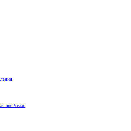
вления
chine Vision