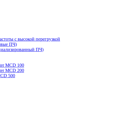
стоты с высокой перегрузкой
овые ПЧ)
циализированный ПЧ)
rter MCD 100
rter MCD 200
 MCD 500