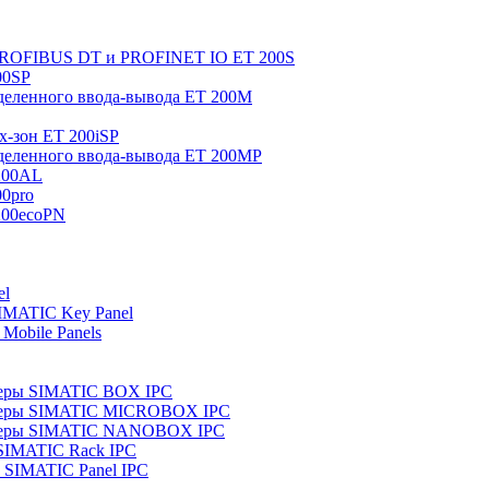
 PROFIBUS DT и PROFINET IO ET 200S
00SP
еленного ввода-вывода ET 200M
x-зон ET 200iSP
еленного ввода-вывода ET 200MP
200AL
0pro
200ecoPN
el
IMATIC Key Panel
Mobile Panels
еры SIMATIC BOX IPC
теры SIMATIC MICROBOX IPC
теры SIMATIC NANOBOX IPC
SIMATIC Rack IPC
SIMATIC Panel IPC