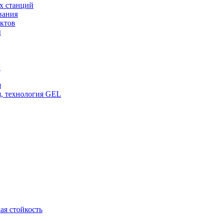
х станций
вания
ктов
ы
и
я
, технология GEL
ая стойкость