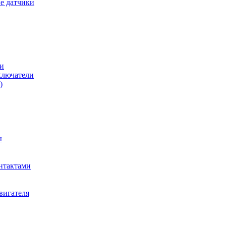
е датчики
и
ключатели
)
ы
нтактами
вигателя