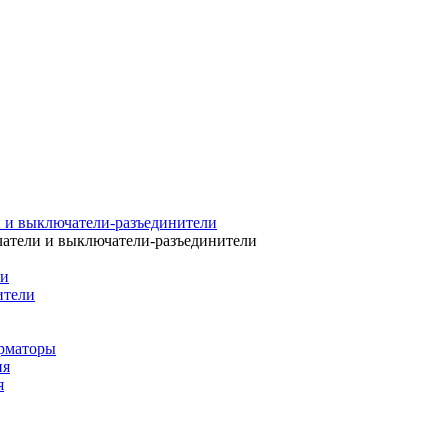
 и выключатели-разъединители
атели и выключатели-разъединители
ли
ители
рматоры
ия
я