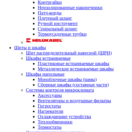
Контргайки
Неизолированные наконечники
Патч-корды
Плетеный шланг
Ручной инструмент
Спиральный шланг
Термоусадочные трубки
Щиты и шкафы
Щит распределительный навесной (ЩРН)
Шкафы встраиваемые
Пластиковые встраиваемые шкафы
Металлические встраиваемые шкафы
Шкафы напольные
Моноблочные шкафы (рамы)
Сборные шкафы (составные части)
Системы контроля микроклимата
Аксессуары
Вентиляторы и воздушные фильтры
Гигростаты
Нагреватели
Охлаждающие устройства
Теплообменники
Термостаты