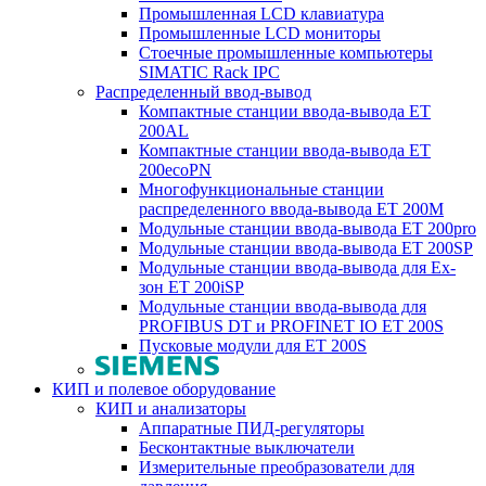
Промышленная LCD клавиатура
Промышленные LCD мониторы
Стоечные промышленные компьютеры
SIMATIC Rack IPC
Распределенный ввод-вывод
Компактные станции ввода-вывода ET
200AL
Компактные станции ввода-вывода ET
200ecoPN
Многофункциональные станции
распределенного ввода-вывода ET 200M
Модульные станции ввода-вывода ET 200pro
Модульные станции ввода-вывода ET 200SP
Модульные станции ввода-вывода для Ex-
зон ET 200iSP
Модульные станции ввода-вывода для
PROFIBUS DT и PROFINET IO ET 200S
Пусковые модули для ET 200S
КИП и полевое оборудование
КИП и анализаторы
Аппаратные ПИД-регуляторы
Бесконтактные выключатели
Измерительные преобразователи для