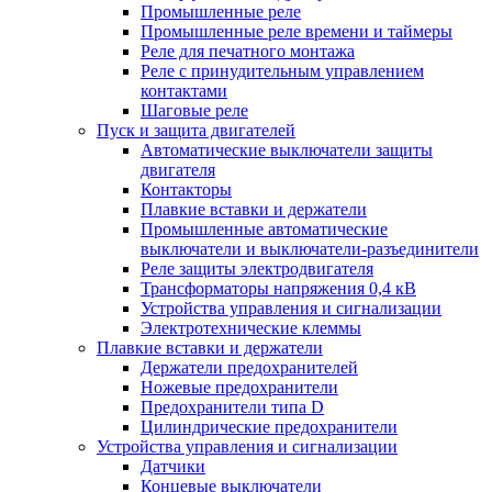
Промышленные реле
Промышленные реле времени и таймеры
Реле для печатного монтажа
Реле с принудительным управлением
контактами
Шаговые реле
Пуск и защита двигателей
Автоматические выключатели защиты
двигателя
Контакторы
Плавкие вставки и держатели
Промышленные автоматические
выключатели и выключатели-разъединители
Реле защиты электродвигателя
Трансформаторы напряжения 0,4 кВ
Устройства управления и сигнализации
Электротехнические клеммы
Плавкие вставки и держатели
Держатели предохранителей
Ножевые предохранители
Предохранители типа D
Цилиндрические предохранители
Устройства управления и сигнализации
Датчики
Концевые выключатели