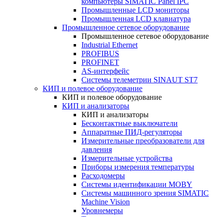
компьютеры SIMATIC Panel IPC
Промышленные LCD мониторы
Промышленная LCD клавиатура
Промышленное сетевое оборудование
Промышленное сетевое оборудование
Industrial Ethernet
PROFIBUS
PROFINET
AS-интерфейс
Системы телеметрии SINAUT ST7
КИП и полевое оборудование
КИП и полевое оборудование
КИП и анализаторы
КИП и анализаторы
Бесконтактные выключатели
Аппаратные ПИД-регуляторы
Измерительные преобразователи для
давления
Измерительные устройства
Приборы измерения температуры
Расходомеры
Системы идентификации MOBY
Системы машинного зрения SIMATIC
Machine Vision
Уровнемеры