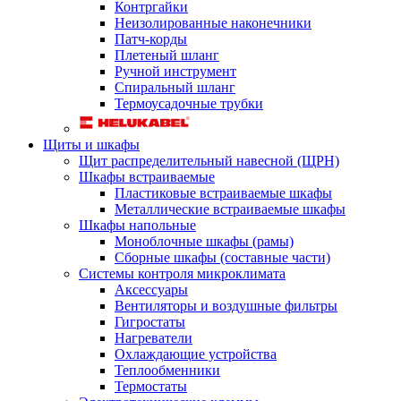
Контргайки
Неизолированные наконечники
Патч-корды
Плетеный шланг
Ручной инструмент
Спиральный шланг
Термоусадочные трубки
Щиты и шкафы
Щит распределительный навесной (ЩРН)
Шкафы встраиваемые
Пластиковые встраиваемые шкафы
Металлические встраиваемые шкафы
Шкафы напольные
Моноблочные шкафы (рамы)
Сборные шкафы (составные части)
Системы контроля микроклимата
Аксессуары
Вентиляторы и воздушные фильтры
Гигростаты
Нагреватели
Охлаждающие устройства
Теплообменники
Термостаты