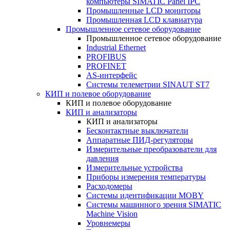
компьютеры SIMATIC Panel IPC
Промышленные LCD мониторы
Промышленная LCD клавиатура
Промышленное сетевое оборудование
Промышленное сетевое оборудование
Industrial Ethernet
PROFIBUS
PROFINET
AS-интерфейс
Системы телеметрии SINAUT ST7
КИП и полевое оборудование
КИП и полевое оборудование
КИП и анализаторы
КИП и анализаторы
Бесконтактные выключатели
Аппаратные ПИД-регуляторы
Измерительные преобразователи для
давления
Измерительные устройства
Приборы измерения температуры
Расходомеры
Системы идентификации MOBY
Системы машинного зрения SIMATIC
Machine Vision
Уровнемеры