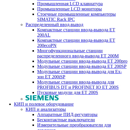
Промышленная LCD клавиатура
Промышленные LCD мониторы
Стоечные промышленные компьютеры
SIMATIC Rack IPC
Распределенный ввод-вывод
Компактные станции ввода-вывода ET
200AL
Компактные станции ввода-вывода ET
200ecoPN
Многофункциональные станции
распределенного ввода-вывода ET 200M
Модульные станции ввода-вывода ET 200pro
Модульные станции ввода-вывода ET 200SP
Модульные станции ввода-вывода для Ex-
зон ET 200iSP
Модульные станции ввода-вывода для
PROFIBUS DT и PROFINET IO ET 200S
Пусковые модули для ET 200S
КИП и полевое оборудование
КИП и анализаторы
Аппаратные ПИД-регуляторы
Бесконтактные выключатели
Измерительные преобразователи для