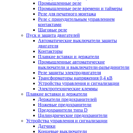
Промышленные реле
Промышленные реле времени и таймеры
Реле для печатного монтажа
Реле с принудительным управлением
контактами
Шаговые реле
Пуск и защита двигателей
Автоматические выключатели защиты
двигателя
Контакторы
Плавкие вставки и держатели
Промышленные автоматические
выключатели и выключатели-разъединители
Реле защиты электродвигателя
Трансформаторы напряжения 0,4 кВ
Устройства управления и сигнализации
Электротехнические клеммы
Плавкие вставки и держатели
Держатели предохранителей
Ножевые предохранители
Предохранители типа D
Цилиндрические предохранители
Устройства управления и сигнализации
Датчики
Концевые выключатели