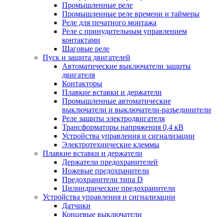
Промышленные реле
Промышленные реле времени и таймеры
Реле для печатного монтажа
Реле с принудительным управлением
контактами
Шаговые реле
Пуск и защита двигателей
Автоматические выключатели защиты
двигателя
Контакторы
Плавкие вставки и держатели
Промышленные автоматические
выключатели и выключатели-разъединители
Реле защиты электродвигателя
Трансформаторы напряжения 0,4 кВ
Устройства управления и сигнализации
Электротехнические клеммы
Плавкие вставки и держатели
Держатели предохранителей
Ножевые предохранители
Предохранители типа D
Цилиндрические предохранители
Устройства управления и сигнализации
Датчики
Концевые выключатели