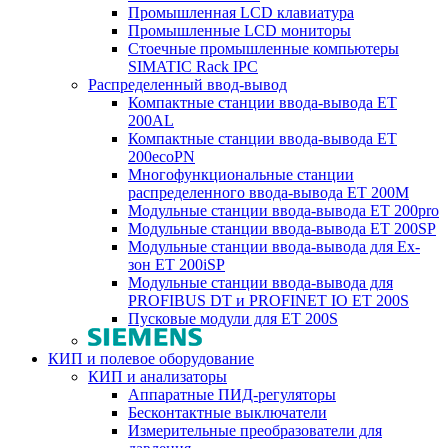
Промышленная LCD клавиатура
Промышленные LCD мониторы
Стоечные промышленные компьютеры
SIMATIC Rack IPC
Распределенный ввод-вывод
Компактные станции ввода-вывода ET
200AL
Компактные станции ввода-вывода ET
200ecoPN
Многофункциональные станции
распределенного ввода-вывода ET 200M
Модульные станции ввода-вывода ET 200pro
Модульные станции ввода-вывода ET 200SP
Модульные станции ввода-вывода для Ex-
зон ET 200iSP
Модульные станции ввода-вывода для
PROFIBUS DT и PROFINET IO ET 200S
Пусковые модули для ET 200S
КИП и полевое оборудование
КИП и анализаторы
Аппаратные ПИД-регуляторы
Бесконтактные выключатели
Измерительные преобразователи для