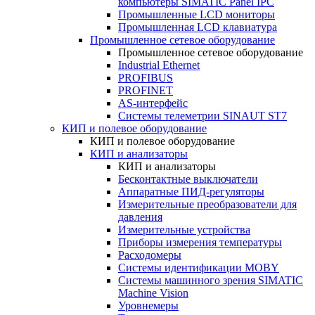
компьютеры SIMATIC Panel IPC
Промышленные LCD мониторы
Промышленная LCD клавиатура
Промышленное сетевое оборудование
Промышленное сетевое оборудование
Industrial Ethernet
PROFIBUS
PROFINET
AS-интерфейс
Системы телеметрии SINAUT ST7
КИП и полевое оборудование
КИП и полевое оборудование
КИП и анализаторы
КИП и анализаторы
Бесконтактные выключатели
Аппаратные ПИД-регуляторы
Измерительные преобразователи для
давления
Измерительные устройства
Приборы измерения температуры
Расходомеры
Системы идентификации MOBY
Системы машинного зрения SIMATIC
Machine Vision
Уровнемеры