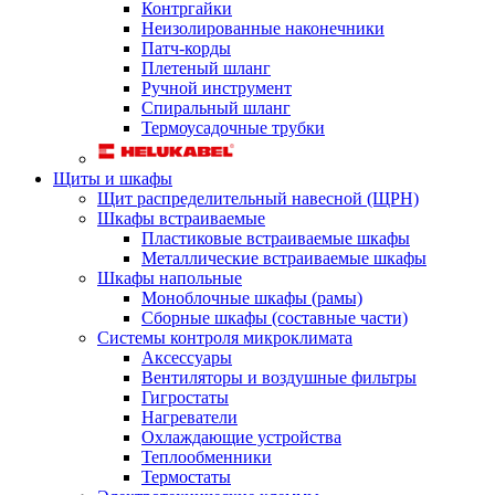
Контргайки
Неизолированные наконечники
Патч-корды
Плетеный шланг
Ручной инструмент
Спиральный шланг
Термоусадочные трубки
Щиты и шкафы
Щит распределительный навесной (ЩРН)
Шкафы встраиваемые
Пластиковые встраиваемые шкафы
Металлические встраиваемые шкафы
Шкафы напольные
Моноблочные шкафы (рамы)
Сборные шкафы (составные части)
Системы контроля микроклимата
Аксессуары
Вентиляторы и воздушные фильтры
Гигростаты
Нагреватели
Охлаждающие устройства
Теплообменники
Термостаты