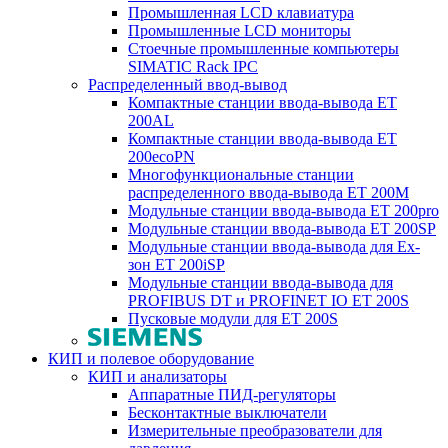
Промышленная LCD клавиатура
Промышленные LCD мониторы
Стоечные промышленные компьютеры
SIMATIC Rack IPC
Распределенный ввод-вывод
Компактные станции ввода-вывода ET
200AL
Компактные станции ввода-вывода ET
200ecoPN
Многофункциональные станции
распределенного ввода-вывода ET 200M
Модульные станции ввода-вывода ET 200pro
Модульные станции ввода-вывода ET 200SP
Модульные станции ввода-вывода для Ex-
зон ET 200iSP
Модульные станции ввода-вывода для
PROFIBUS DT и PROFINET IO ET 200S
Пусковые модули для ET 200S
КИП и полевое оборудование
КИП и анализаторы
Аппаратные ПИД-регуляторы
Бесконтактные выключатели
Измерительные преобразователи для