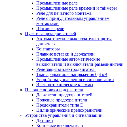
Промышленные реле
Промышленные реле времени и таймеры
Реле для печатного монтажа
Реле с принудительным управлением
контактами
Шаговые реле
Пуск и защита двигателей
Автоматические выключатели защиты
двигателя
Контакторы
Плавкие вставки и держатели
Промышленные автоматические
выключатели и выключатели-разъединители
Реле защиты электродвигателя
Трансформаторы напряжения 0,4 кВ
Устройства управления и сигнализации
Электротехнические клеммы
Плавкие вставки и держатели
Держатели предохранителей
Ножевые предохранители
Предохранители типа D
Цилиндрические предохранители
Устройства управления и сигнализации
Датчики
Концевые выключатели