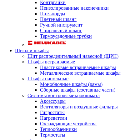
Контргайки
Неизолированные наконечники
Патч-корды
Плетеный шланг
Ручной инструмент
Спиральный шланг
Термоусадочные трубки
Щиты и шкафы
Щит распределительный навесной (ЩРН)
Шкафы встраиваемые
Пластиковые встраиваемые шкафы
Металлические встраиваемые шкафы
Шкафы напольные
Моноблочные шкафы (рамы)
Сборные шкафы (составные части)
Системы контроля микроклимата
Аксессуары
Вентиляторы и воздушные фильтры
Гигростаты
Нагреватели
Охлаждающие устройства
Теплообменники
Термостаты