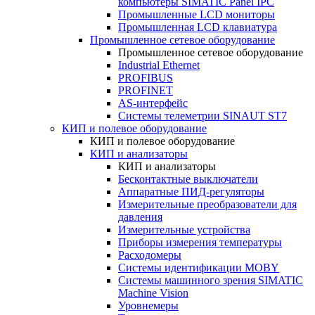
компьютеры SIMATIC Panel IPC
Промышленные LCD мониторы
Промышленная LCD клавиатура
Промышленное сетевое оборудование
Промышленное сетевое оборудование
Industrial Ethernet
PROFIBUS
PROFINET
AS-интерфейс
Системы телеметрии SINAUT ST7
КИП и полевое оборудование
КИП и полевое оборудование
КИП и анализаторы
КИП и анализаторы
Бесконтактные выключатели
Аппаратные ПИД-регуляторы
Измерительные преобразователи для
давления
Измерительные устройства
Приборы измерения температуры
Расходомеры
Системы идентификации MOBY
Системы машинного зрения SIMATIC
Machine Vision
Уровнемеры