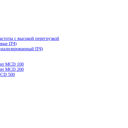
стоты с высокой перегрузкой
овые ПЧ)
циализированный ПЧ)
rter MCD 100
rter MCD 200
 MCD 500