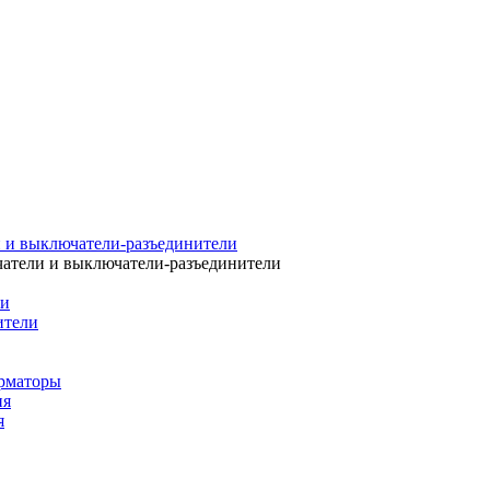
 и выключатели-разъединители
атели и выключатели-разъединители
ли
ители
рматоры
ия
я