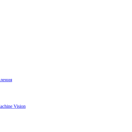
вления
chine Vision