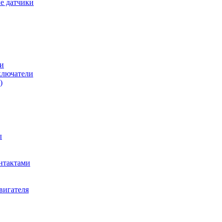
е датчики
и
ключатели
)
ы
нтактами
вигателя