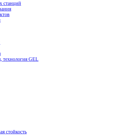
х станций
вания
ктов
ы
и
я
, технология GEL
ая стойкость