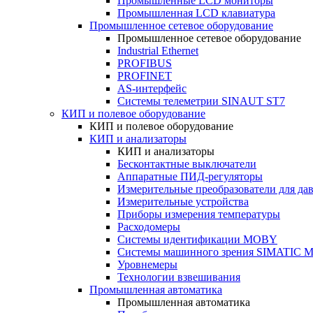
Промышленные LCD мониторы
Промышленная LCD клавиатура
Промышленное сетевое оборудование
Промышленное сетевое оборудование
Industrial Ethernet
PROFIBUS
PROFINET
AS-интерфейс
Системы телеметрии SINAUT ST7
КИП и полевое оборудование
КИП и полевое оборудование
КИП и анализаторы
КИП и анализаторы
Бесконтактные выключатели
Аппаратные ПИД-регуляторы
Измерительные преобразователи для да
Измерительные устройства
Приборы измерения температуры
Расходомеры
Системы идентификации MOBY
Системы машинного зрения SIMATIC Ma
Уровнемеры
Технологии взвешивания
Промышленная автоматика
Промышленная автоматика