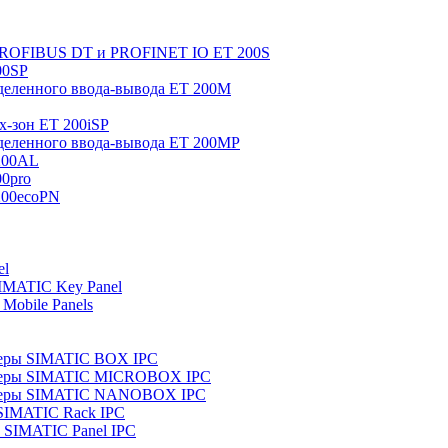
 PROFIBUS DT и PROFINET IO ET 200S
00SP
еленного ввода-вывода ET 200M
x-зон ET 200iSP
еленного ввода-вывода ET 200MP
200AL
0pro
200ecoPN
el
IMATIC Key Panel
Mobile Panels
еры SIMATIC BOX IPC
теры SIMATIC MICROBOX IPC
теры SIMATIC NANOBOX IPC
SIMATIC Rack IPC
SIMATIC Panel IPC