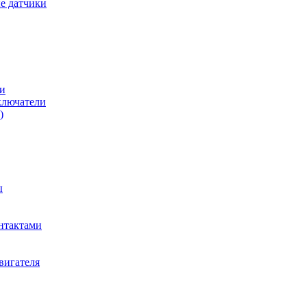
е датчики
и
ключатели
)
ы
нтактами
вигателя