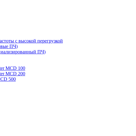
стоты с высокой перегрузкой
овые ПЧ)
циализированный ПЧ)
rter MCD 100
rter MCD 200
 MCD 500