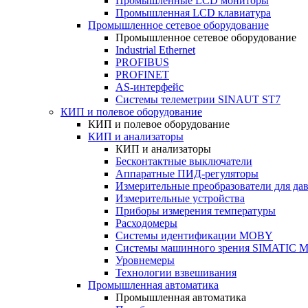
Промышленные LCD мониторы
Промышленная LCD клавиатура
Промышленное сетевое оборудование
Промышленное сетевое оборудование
Industrial Ethernet
PROFIBUS
PROFINET
AS-интерфейс
Системы телеметрии SINAUT ST7
КИП и полевое оборудование
КИП и полевое оборудование
КИП и анализаторы
КИП и анализаторы
Бесконтактные выключатели
Аппаратные ПИД-регуляторы
Измерительные преобразователи для да
Измерительные устройства
Приборы измерения температуры
Расходомеры
Системы идентификации MOBY
Системы машинного зрения SIMATIC Ma
Уровнемеры
Технологии взвешивания
Промышленная автоматика
Промышленная автоматика