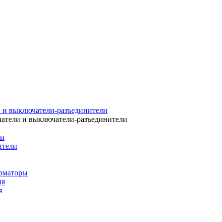
 и выключатели-разъединители
атели и выключатели-разъединители
ли
ители
рматоры
ия
я