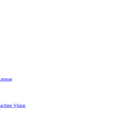
вления
chine Vision