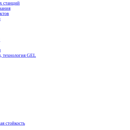
х станций
вания
ктов
ы
и
я
, технология GEL
ая стойкость