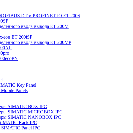
 PROFIBUS DT и PROFINET IO ET 200S
00SP
еленного ввода-вывода ET 200M
x-зон ET 200iSP
еленного ввода-вывода ET 200MP
200AL
0pro
200ecoPN
el
IMATIC Key Panel
Mobile Panels
еры SIMATIC BOX IPC
теры SIMATIC MICROBOX IPC
теры SIMATIC NANOBOX IPC
SIMATIC Rack IPC
SIMATIC Panel IPC