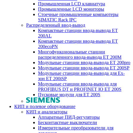
Промышленная LCD клавиатура
Промышленные LCD мониторы
Стоечные промышленные компьютеры
SIMATIC Rack IPC
Распределенный ввод-вывод
Компактные станции ввода-вывода ET
200AL
Компактные станции ввода-вывода ET
200ecoPN
Многофункциональные станции
распределенного ввода-вывода ET 200M
Модульные станции ввода-вывода ET 200pro
Модульные станции ввода-вывода ET 200SP
Модульные станции ввода-вывода для Ex-
зон ET 200iSP
Модульные станции ввода-вывода для
PROFIBUS DT и PROFINET IO ET 200S
Пусковые модули для ET 200S
КИП и полевое оборудование
КИП и анализаторы
Аппаратные ПИД-регуляторы
Бесконтактные выключатели
Измерительные преобразователи для