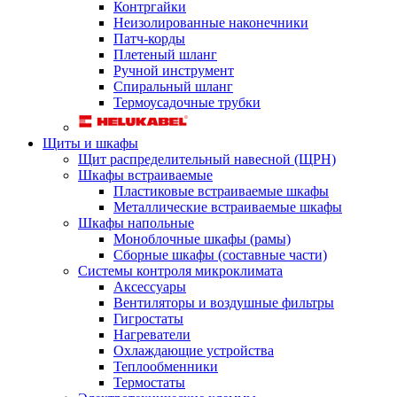
Контргайки
Неизолированные наконечники
Патч-корды
Плетеный шланг
Ручной инструмент
Спиральный шланг
Термоусадочные трубки
Щиты и шкафы
Щит распределительный навесной (ЩРН)
Шкафы встраиваемые
Пластиковые встраиваемые шкафы
Металлические встраиваемые шкафы
Шкафы напольные
Моноблочные шкафы (рамы)
Сборные шкафы (составные части)
Системы контроля микроклимата
Аксессуары
Вентиляторы и воздушные фильтры
Гигростаты
Нагреватели
Охлаждающие устройства
Теплообменники
Термостаты