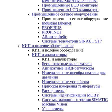
компьютеры SIMATIC Panel IPC
Промышленные LCD мониторы
Промышленная LCD клавиатура
Промышленное сетевое оборудование
Промышленное сетевое оборудование
Industrial Ethernet
PROFIBUS
PROFINET
AS-интерфейс
Системы телеметрии SINAUT ST7
КИП и полевое оборудование
КИП и полевое оборудование
КИП и анализаторы
КИП и анализаторы
Бесконтактные выключатели
Аппаратные ПИД-регуляторы
Измерительные преобразователи для
давления
Измерительные устройства
Приборы измерения температуры
Расходомеры
Системы идентификации MOBY
Системы машинного зрения SIMATIC
Machine Vision
Уровнемеры