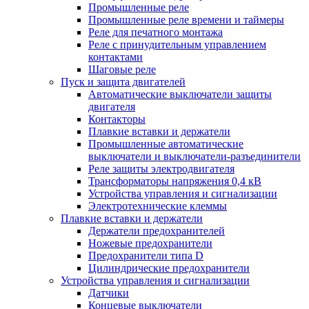
Промышленные реле
Промышленные реле времени и таймеры
Реле для печатного монтажа
Реле с принудительным управлением
контактами
Шаговые реле
Пуск и защита двигателей
Автоматические выключатели защиты
двигателя
Контакторы
Плавкие вставки и держатели
Промышленные автоматические
выключатели и выключатели-разъединители
Реле защиты электродвигателя
Трансформаторы напряжения 0,4 кВ
Устройства управления и сигнализации
Электротехнические клеммы
Плавкие вставки и держатели
Держатели предохранителей
Ножевые предохранители
Предохранители типа D
Цилиндрические предохранители
Устройства управления и сигнализации
Датчики
Концевые выключатели